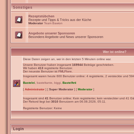
Sonstiges
Rezeptstübchen
Rezepte und Tipps & Tricks aus der Küche
Moderator
Team Bawion
Angebote unserer Sponsoren
Besondere Angebote und News unserer Sponsoren
Wer ist online?
Diese Daten zeigen an, wer in den letzten 5 Minuten online war.
Unsere Benutzer haben insgesamt
169944
Beiträge geschrieben.
Wir haben
413
registrierte Benutzer.
Der neueste Benutzer ist
FMLFlore
.
Insgesamt waren heute 600 Benutzer online: 4 registrierte, 2 versteckte und 59
Bastelei
,
basteltante
,
biggi
,
Bastelfeti
[
Administrator
] [
Super Moderator
] [
Moderator
]
Insgesamt sind
41
Benutzer online: Kein registrierter, kein versteckter und 41 Gä
Der Rekord liegt bei
3010
Benutzern am 06.08.2026, 05:11.
Registrierte Benutzer: Keine
Login