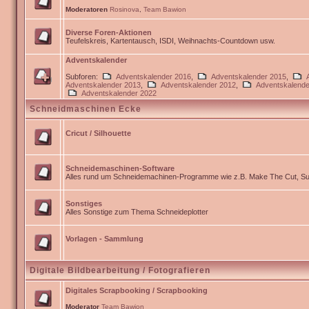
Moderatoren
Rosinova
,
Team Bawion
Diverse Foren-Aktionen
Teufelskreis, Kartentausch, ISDI, Weihnachts-Countdown usw.
Adventskalender
Subforen:
Adventskalender 2016
,
Adventskalender 2015
,
Adventskalender 2013
,
Adventskalender 2012
,
Adventskalende
Adventskalender 2022
Schneidmaschinen Ecke
Cricut / Silhouette
Schneidemaschinen-Software
Alles rund um Schneidemachinen-Programme wie z.B. Make The Cut, Sur
Sonstiges
Alles Sonstige zum Thema Schneideplotter
Vorlagen - Sammlung
Digitale Bildbearbeitung / Fotografieren
Digitales Scrapbooking / Scrapbooking
Moderator
Team Bawion