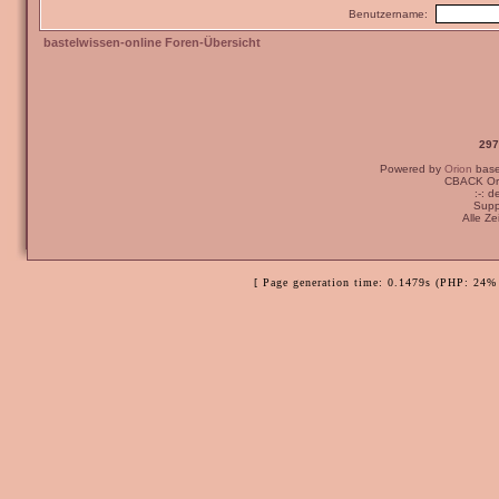
Benutzername:
bastelwissen-online Foren-Übersicht
297
Powered by
Orion
bas
CBACK Ori
:-: 
Supp
Alle Z
[ Page generation time: 0.1479s (PHP: 24% 