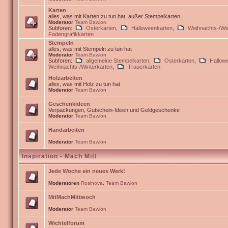
Karten
alles, was mit Karten zu tun hat, außer Stempelkarten
Moderator
Team Bawion
Subforen:
Osterkarten
,
Halloweenkarten
,
Weihnachts-/Win
Fadengrafikkarten
Stempeln
alles, was mit Stempeln zu tun hat
Moderator
Team Bawion
Subforen:
allgemeine Stempelkarten
,
Osterkarten
,
Hallow
Weihnachts-/Winterkarten
,
Trauerkarten
Holzarbeiten
alles, was mit Holz zu tun hat
Moderator
Team Bawion
Geschenkideen
Verpackungen, Gutschein-Ideen und Geldgeschenke
Moderator
Team Bawion
Handarbeiten
Moderator
Team Bawion
Inspiration - Mach Mit!
Jede Woche ein neues Werk!
Moderatoren
Rosinova
,
Team Bawion
MitMachMittwoch
Moderator
Team Bawion
Wichtelforum