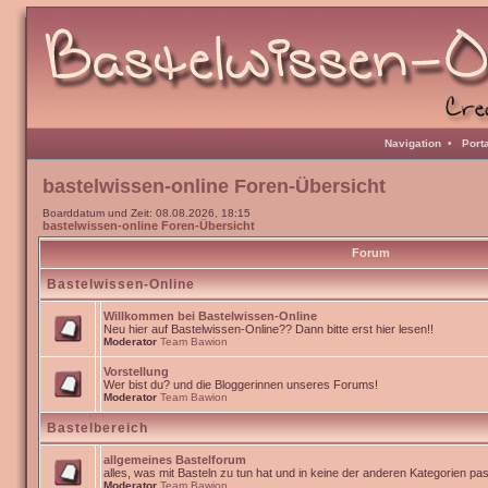
Navigation
•
Port
bastelwissen-online Foren-Übersicht
Boarddatum und Zeit: 08.08.2026, 18:15
bastelwissen-online Foren-Übersicht
Forum
Bastelwissen-Online
Willkommen bei Bastelwissen-Online
Neu hier auf Bastelwissen-Online?? Dann bitte erst hier lesen!!
Moderator
Team Bawion
Vorstellung
Wer bist du? und die Bloggerinnen unseres Forums!
Moderator
Team Bawion
Bastelbereich
allgemeines Bastelforum
alles, was mit Basteln zu tun hat und in keine der anderen Kategorien pa
Moderator
Team Bawion