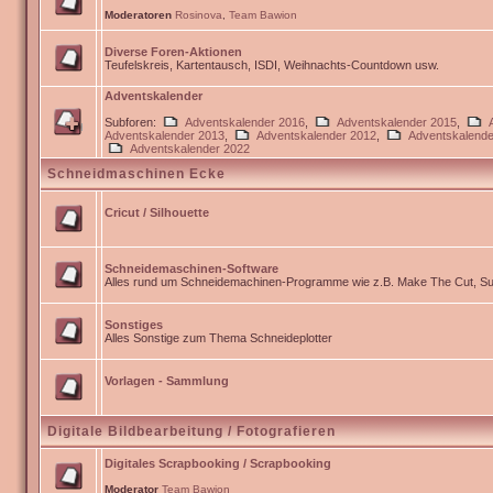
Moderatoren
Rosinova
,
Team Bawion
Diverse Foren-Aktionen
Teufelskreis, Kartentausch, ISDI, Weihnachts-Countdown usw.
Adventskalender
Subforen:
Adventskalender 2016
,
Adventskalender 2015
,
Adventskalender 2013
,
Adventskalender 2012
,
Adventskalende
Adventskalender 2022
Schneidmaschinen Ecke
Cricut / Silhouette
Schneidemaschinen-Software
Alles rund um Schneidemachinen-Programme wie z.B. Make The Cut, Sur
Sonstiges
Alles Sonstige zum Thema Schneideplotter
Vorlagen - Sammlung
Digitale Bildbearbeitung / Fotografieren
Digitales Scrapbooking / Scrapbooking
Moderator
Team Bawion