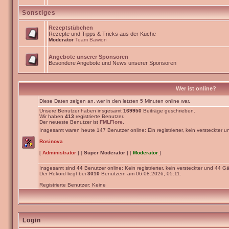
Sonstiges
Rezeptstübchen
Rezepte und Tipps & Tricks aus der Küche
Moderator
Team Bawion
Angebote unserer Sponsoren
Besondere Angebote und News unserer Sponsoren
Wer ist online?
Diese Daten zeigen an, wer in den letzten 5 Minuten online war.
Unsere Benutzer haben insgesamt
169950
Beiträge geschrieben.
Wir haben
413
registrierte Benutzer.
Der neueste Benutzer ist
FMLFlore
.
Insgesamt waren heute 147 Benutzer online: Ein registrierter, kein versteckter 
Rosinova
[
Administrator
] [
Super Moderator
] [
Moderator
]
Insgesamt sind
44
Benutzer online: Kein registrierter, kein versteckter und 44 Gä
Der Rekord liegt bei
3010
Benutzern am 06.08.2026, 05:11.
Registrierte Benutzer: Keine
Login