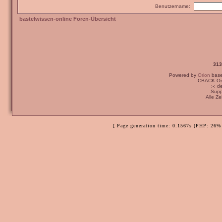
Benutzername:
bastelwissen-online Foren-Übersicht
313
Powered by
Orion
bas
CBACK Ori
:-: 
Supp
Alle Z
[ Page generation time: 0.1567s (PHP: 26% 