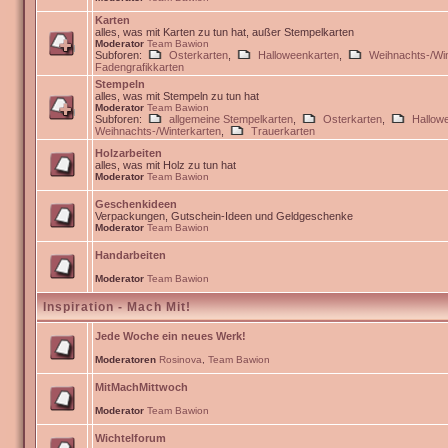
Karten
alles, was mit Karten zu tun hat, außer Stempelkarten
Moderator
Team Bawion
Subforen:
Osterkarten
,
Halloweenkarten
,
Weihnachts-/Win
Fadengrafikkarten
Stempeln
alles, was mit Stempeln zu tun hat
Moderator
Team Bawion
Subforen:
allgemeine Stempelkarten
,
Osterkarten
,
Hallow
Weihnachts-/Winterkarten
,
Trauerkarten
Holzarbeiten
alles, was mit Holz zu tun hat
Moderator
Team Bawion
Geschenkideen
Verpackungen, Gutschein-Ideen und Geldgeschenke
Moderator
Team Bawion
Handarbeiten
Moderator
Team Bawion
Inspiration - Mach Mit!
Jede Woche ein neues Werk!
Moderatoren
Rosinova
,
Team Bawion
MitMachMittwoch
Moderator
Team Bawion
Wichtelforum