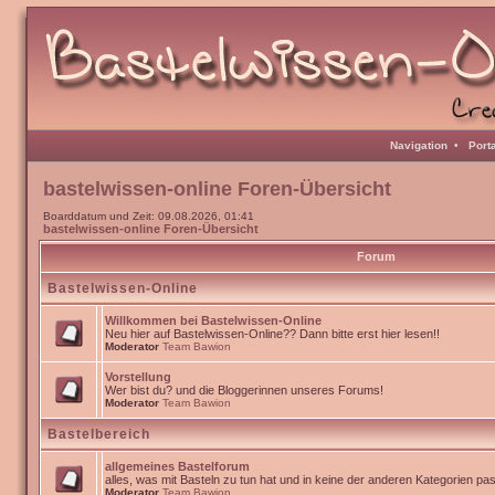
Navigation
•
Port
bastelwissen-online Foren-Übersicht
Boarddatum und Zeit: 09.08.2026, 01:41
bastelwissen-online Foren-Übersicht
Forum
Bastelwissen-Online
Willkommen bei Bastelwissen-Online
Neu hier auf Bastelwissen-Online?? Dann bitte erst hier lesen!!
Moderator
Team Bawion
Vorstellung
Wer bist du? und die Bloggerinnen unseres Forums!
Moderator
Team Bawion
Bastelbereich
allgemeines Bastelforum
alles, was mit Basteln zu tun hat und in keine der anderen Kategorien pa
Moderator
Team Bawion