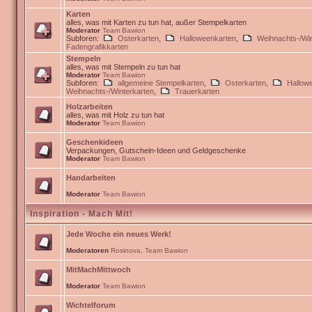
Karten
alles, was mit Karten zu tun hat, außer Stempelkarten
Moderator
Team Bawion
Subforen:
Osterkarten
,
Halloweenkarten
,
Weihnachts-/Win
Fadengrafikkarten
Stempeln
alles, was mit Stempeln zu tun hat
Moderator
Team Bawion
Subforen:
allgemeine Stempelkarten
,
Osterkarten
,
Hallow
Weihnachts-/Winterkarten
,
Trauerkarten
Holzarbeiten
alles, was mit Holz zu tun hat
Moderator
Team Bawion
Geschenkideen
Verpackungen, Gutschein-Ideen und Geldgeschenke
Moderator
Team Bawion
Handarbeiten
Moderator
Team Bawion
Inspiration - Mach Mit!
Jede Woche ein neues Werk!
Moderatoren
Rosinova
,
Team Bawion
MitMachMittwoch
Moderator
Team Bawion
Wichtelforum