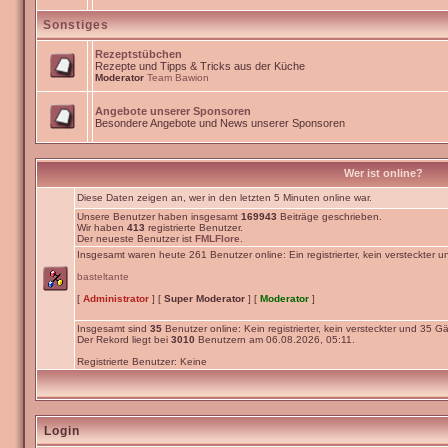
Sonstiges
Rezeptstübchen
Rezepte und Tipps & Tricks aus der Küche
Moderator
Team Bawion
Angebote unserer Sponsoren
Besondere Angebote und News unserer Sponsoren
Wer ist online?
Diese Daten zeigen an, wer in den letzten 5 Minuten online war.
Unsere Benutzer haben insgesamt
169943
Beiträge geschrieben.
Wir haben
413
registrierte Benutzer.
Der neueste Benutzer ist
FMLFlore
.
Insgesamt waren heute 261 Benutzer online: Ein registrierter, kein versteckter 
basteltante
[
Administrator
] [
Super Moderator
] [
Moderator
]
Insgesamt sind
35
Benutzer online: Kein registrierter, kein versteckter und 35 Gä
Der Rekord liegt bei
3010
Benutzern am 06.08.2026, 05:11.
Registrierte Benutzer: Keine
Login