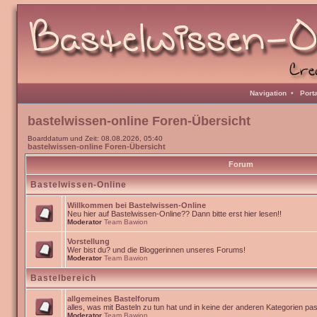
Navigation
•
Port
bastelwissen-online Foren-Übersicht
Boarddatum und Zeit: 08.08.2026, 05:40
bastelwissen-online Foren-Übersicht
Forum
Bastelwissen-Online
Willkommen bei Bastelwissen-Online
Neu hier auf Bastelwissen-Online?? Dann bitte erst hier lesen!!
Moderator
Team Bawion
Vorstellung
Wer bist du? und die Bloggerinnen unseres Forums!
Moderator
Team Bawion
Bastelbereich
allgemeines Bastelforum
alles, was mit Basteln zu tun hat und in keine der anderen Kategorien pa
Moderator
Team Bawion