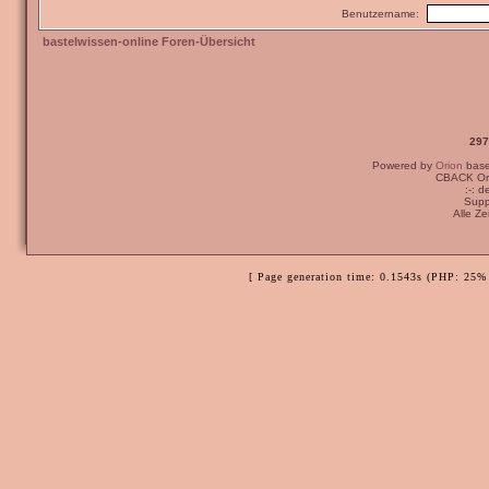
Benutzername:
bastelwissen-online Foren-Übersicht
297
Powered by
Orion
bas
CBACK Ori
:-: 
Supp
Alle Z
[ Page generation time: 0.1543s (PHP: 25% 