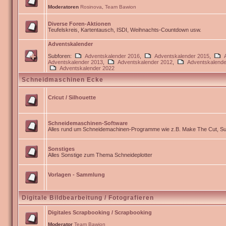
Moderatoren
Rosinova
,
Team Bawion
Diverse Foren-Aktionen
Teufelskreis, Kartentausch, ISDI, Weihnachts-Countdown usw.
Adventskalender
Subforen:
Adventskalender 2016
,
Adventskalender 2015
,
Adventskalender 2013
,
Adventskalender 2012
,
Adventskalende
Adventskalender 2022
Schneidmaschinen Ecke
Cricut / Silhouette
Schneidemaschinen-Software
Alles rund um Schneidemachinen-Programme wie z.B. Make The Cut, Sur
Sonstiges
Alles Sonstige zum Thema Schneideplotter
Vorlagen - Sammlung
Digitale Bildbearbeitung / Fotografieren
Digitales Scrapbooking / Scrapbooking
Moderator
Team Bawion