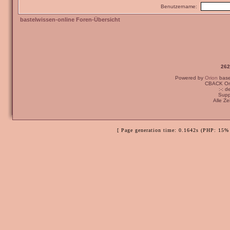
Benutzername:
bastelwissen-online Foren-Übersicht
262
Powered by
Orion
bas
CBACK Ori
:-: 
Supp
Alle Z
[ Page generation time: 0.1642s (PHP: 15% 