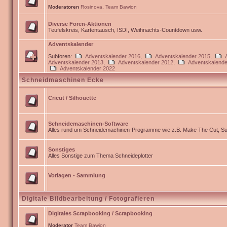
Moderatoren
Rosinova
,
Team Bawion
Diverse Foren-Aktionen
Teufelskreis, Kartentausch, ISDI, Weihnachts-Countdown usw.
Adventskalender
Subforen:
Adventskalender 2016
,
Adventskalender 2015
,
Adventskalender 2013
,
Adventskalender 2012
,
Adventskalende
Adventskalender 2022
Schneidmaschinen Ecke
Cricut / Silhouette
Schneidemaschinen-Software
Alles rund um Schneidemachinen-Programme wie z.B. Make The Cut, Sur
Sonstiges
Alles Sonstige zum Thema Schneideplotter
Vorlagen - Sammlung
Digitale Bildbearbeitung / Fotografieren
Digitales Scrapbooking / Scrapbooking
Moderator
Team Bawion