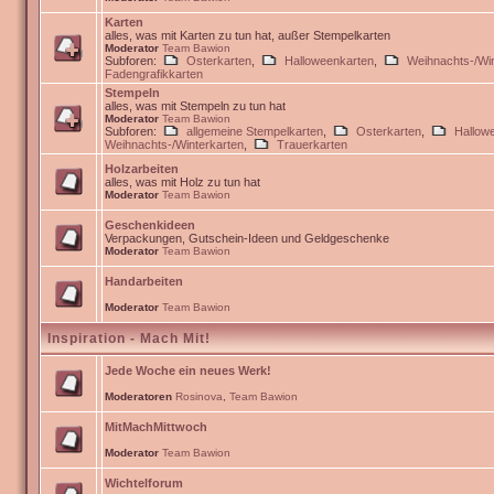
Karten
alles, was mit Karten zu tun hat, außer Stempelkarten
Moderator
Team Bawion
Subforen:
Osterkarten
,
Halloweenkarten
,
Weihnachts-/Win
Fadengrafikkarten
Stempeln
alles, was mit Stempeln zu tun hat
Moderator
Team Bawion
Subforen:
allgemeine Stempelkarten
,
Osterkarten
,
Hallow
Weihnachts-/Winterkarten
,
Trauerkarten
Holzarbeiten
alles, was mit Holz zu tun hat
Moderator
Team Bawion
Geschenkideen
Verpackungen, Gutschein-Ideen und Geldgeschenke
Moderator
Team Bawion
Handarbeiten
Moderator
Team Bawion
Inspiration - Mach Mit!
Jede Woche ein neues Werk!
Moderatoren
Rosinova
,
Team Bawion
MitMachMittwoch
Moderator
Team Bawion
Wichtelforum