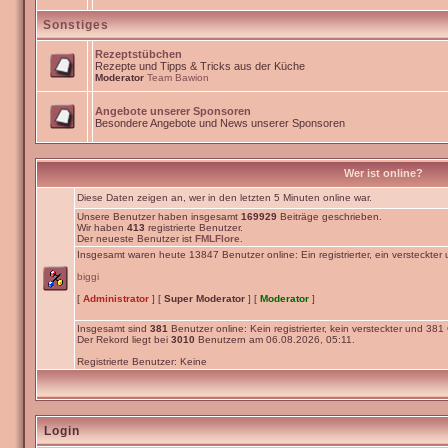
Sonstiges
Rezeptstübchen
Rezepte und Tipps & Tricks aus der Küche
Moderator
Team Bawion
Angebote unserer Sponsoren
Besondere Angebote und News unserer Sponsoren
Wer ist online?
Diese Daten zeigen an, wer in den letzten 5 Minuten online war.
Unsere Benutzer haben insgesamt
169929
Beiträge geschrieben.
Wir haben
413
registrierte Benutzer.
Der neueste Benutzer ist
FMLFlore
.
Insgesamt waren heute 13847 Benutzer online: Ein registrierter, ein versteckte
biggi
[
Administrator
] [
Super Moderator
] [
Moderator
]
Insgesamt sind
381
Benutzer online: Kein registrierter, kein versteckter und 381
Der Rekord liegt bei
3010
Benutzern am 06.08.2026, 05:11.
Registrierte Benutzer: Keine
Login