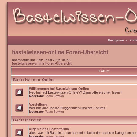
Navigation
•
Port
bastelwissen-online Foren-Übersicht
Boarddatum und Zeit: 06.08.2026, 08:52
bastelwissen-online Foren-Übersicht
Forum
Bastelwissen-Online
Willkommen bei Bastelwissen-Online
Neu hier auf Bastelwissen-Online?? Dann bitte erst hier lesen!!
Moderator
Team Bawion
Vorstellung
Wer bist du? und die Bloggerinnen unseres Forums!
Moderator
Team Bawion
Bastelbereich
allgemeines Bastelforum
alles, was mit Basteln zu tun hat und in keine der anderen Kategorien pa
Moderator
Team Bawion