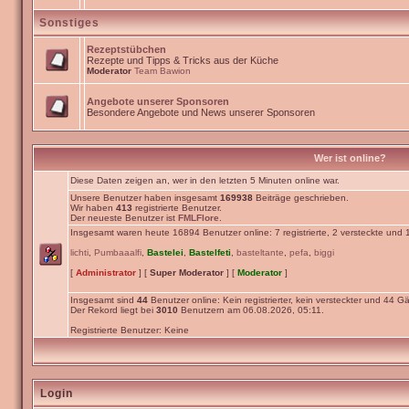
Sonstiges
Rezeptstübchen
Rezepte und Tipps & Tricks aus der Küche
Moderator
Team Bawion
Angebote unserer Sponsoren
Besondere Angebote und News unserer Sponsoren
Wer ist online?
Diese Daten zeigen an, wer in den letzten 5 Minuten online war.
Unsere Benutzer haben insgesamt
169938
Beiträge geschrieben.
Wir haben
413
registrierte Benutzer.
Der neueste Benutzer ist
FMLFlore
.
Insgesamt waren heute 16894 Benutzer online: 7 registrierte, 2 versteckte und
lichti
,
Pumbaaalfi
,
Bastelei
,
Bastelfeti
,
basteltante
,
pefa
,
biggi
[
Administrator
] [
Super Moderator
] [
Moderator
]
Insgesamt sind
44
Benutzer online: Kein registrierter, kein versteckter und 44 Gä
Der Rekord liegt bei
3010
Benutzern am 06.08.2026, 05:11.
Registrierte Benutzer: Keine
Login