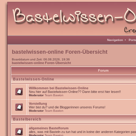
Navigation
•
Port
bastelwissen-online Foren-Übersicht
Boarddatum und Zeit: 06.08.2026, 19:36
bastelwissen-online Foren-Übersicht
Forum
Bastelwissen-Online
Willkommen bei Bastelwissen-Online
Neu hier auf Bastelwissen-Online?? Dann bitte erst hier lesen!!
Moderator
Team Bawion
Vorstellung
Wer bist du? und die Bloggerinnen unseres Forums!
Moderator
Team Bawion
Bastelbereich
allgemeines Bastelforum
alles, was mit Basteln zu tun hat und in keine der anderen Kategorien pa
Moderator
Team Bawion