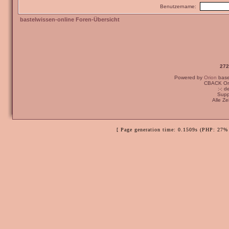
Benutzername:
bastelwissen-online Foren-Übersicht
272
Powered by
Orion
bas
CBACK Ori
:-: 
Supp
Alle Z
[ Page generation time: 0.1509s (PHP: 27% 