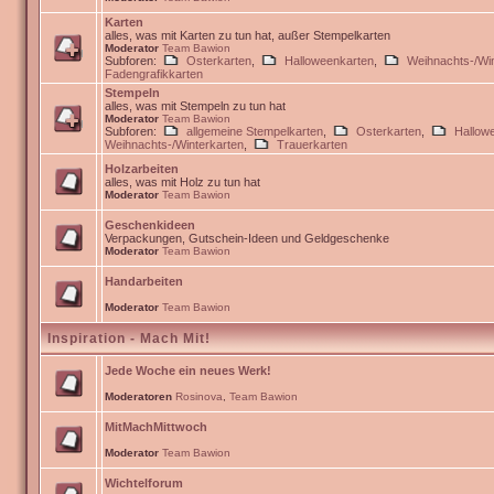
Karten
alles, was mit Karten zu tun hat, außer Stempelkarten
Moderator
Team Bawion
Subforen:
Osterkarten
,
Halloweenkarten
,
Weihnachts-/Win
Fadengrafikkarten
Stempeln
alles, was mit Stempeln zu tun hat
Moderator
Team Bawion
Subforen:
allgemeine Stempelkarten
,
Osterkarten
,
Hallow
Weihnachts-/Winterkarten
,
Trauerkarten
Holzarbeiten
alles, was mit Holz zu tun hat
Moderator
Team Bawion
Geschenkideen
Verpackungen, Gutschein-Ideen und Geldgeschenke
Moderator
Team Bawion
Handarbeiten
Moderator
Team Bawion
Inspiration - Mach Mit!
Jede Woche ein neues Werk!
Moderatoren
Rosinova
,
Team Bawion
MitMachMittwoch
Moderator
Team Bawion
Wichtelforum