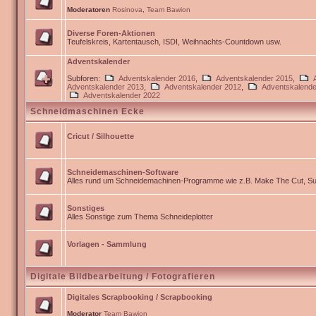
Moderatoren
Rosinova
,
Team Bawion
Diverse Foren-Aktionen
Teufelskreis, Kartentausch, ISDI, Weihnachts-Countdown usw.
Adventskalender
Subforen:
Adventskalender 2016
,
Adventskalender 2015
,
Adventskalender 2013
,
Adventskalender 2012
,
Adventskalende
Adventskalender 2022
Schneidmaschinen Ecke
Cricut / Silhouette
Schneidemaschinen-Software
Alles rund um Schneidemachinen-Programme wie z.B. Make The Cut, Sur
Sonstiges
Alles Sonstige zum Thema Schneideplotter
Vorlagen - Sammlung
Digitale Bildbearbeitung / Fotografieren
Digitales Scrapbooking / Scrapbooking
Moderator
Team Bawion