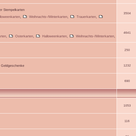
ßer Stempelkarten
3504
lloweenkarten
,
Weihnachts-/Winterkarten
,
Trauerkarten
,
4641
rten
,
Osterkarten
,
Halloweenkarten
,
Weihnachts-/Winterkarten
,
250
d Geldgeschenke
1232
690
1053
116