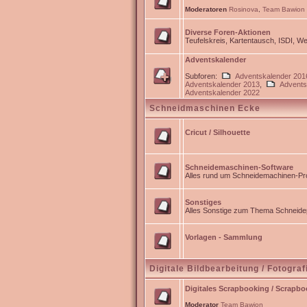
Moderatoren
Rosinova
,
Team Bawion
Diverse Foren-Aktionen
Teufelskreis, Kartentausch, ISDI, 
Adventskalender
Subforen:
Adventskalender 201
Adventskalender 2013
,
Advents
Adventskalender 2022
Schneidmaschinen Ecke
Cricut / Silhouette
Schneidemaschinen-Software
Alles rund um Schneidemachinen-Pro
Sonstiges
Alles Sonstige zum Thema Schneidep
Vorlagen - Sammlung
Digitale Bildbearbeitung / Fotograf
Digitales Scrapbooking / Scrapb
Moderator
Team Bawion