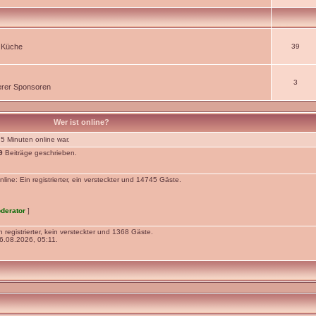
r Küche
39
3
rer Sponsoren
Wer ist online?
 5 Minuten online war.
9
Beiträge geschrieben.
ne: Ein registrierter, ein versteckter und 14745 Gäste.
derator
]
 registrierter, kein versteckter und 1368 Gäste.
.08.2026, 05:11.