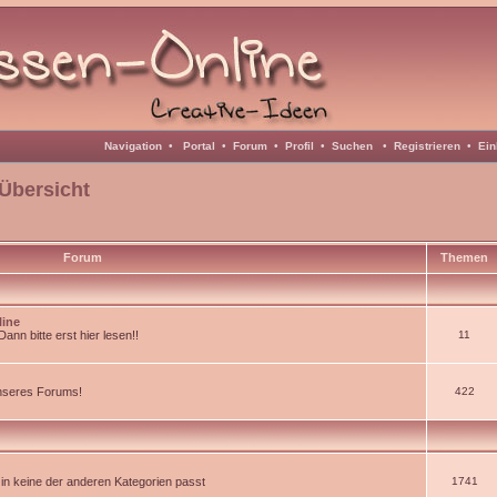
Navigation
•
Portal
•
Forum
•
Profil
•
Suchen
•
Registrieren
•
Ein
Übersicht
Forum
Themen
line
nn bitte erst hier lesen!!
11
unseres Forums!
422
d in keine der anderen Kategorien passt
1741