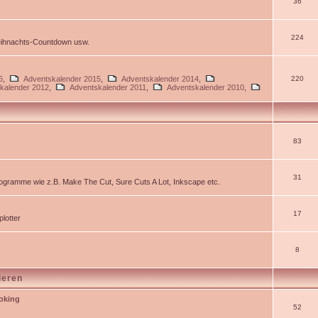
36
224
Weihnachts-Countdown usw.
6
,
Adventskalender 2015
,
Adventskalender 2014
,
220
kalender 2012
,
Adventskalender 2011
,
Adventskalender 2010
,
83
31
gramme wie z.B. Make The Cut, Sure Cuts A Lot, Inkscape etc.
17
lotter
8
ieren
ooking
52