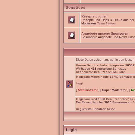
Sonstiges
Rezeptstübchen
Rezepte und Tipps & Tricks aus de
Moderator
Team Bawion
Angebote unserer Sponsoren
Besondere Angebote und News unse
Diese Daten zeigen an, wer in den letzten
Unsere Benutzer haben insgesamt
16992
Wir haben
413
registrierte Benutzer.
Der neueste Benutzer ist
FMLFlore
.
Insgesamt waren heute 14747 Benutzer onli
biggi
[
Administrator
] [
Super Moderator
] [
Mo
Insgesamt sind
1368
Benutzer online: Kein
Der Rekord liegt bei
3010
Benutzern am 06
Registrierte Benutzer: Keine
Login