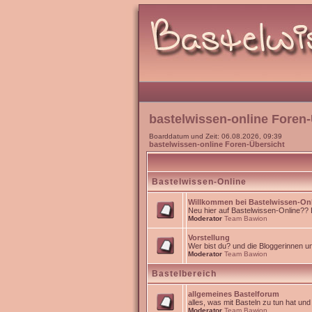
bastelwissen-online Foren-
Boarddatum und Zeit: 06.08.2026, 09:39
bastelwissen-online Foren-Übersicht
Bastelwissen-Online
Willkommen bei Bastelwissen-On
Neu hier auf Bastelwissen-Online?? Da
Moderator
Team Bawion
Vorstellung
Wer bist du? und die Bloggerinnen 
Moderator
Team Bawion
Bastelbereich
allgemeines Bastelforum
alles, was mit Basteln zu tun hat un
Moderator
Team Bawion