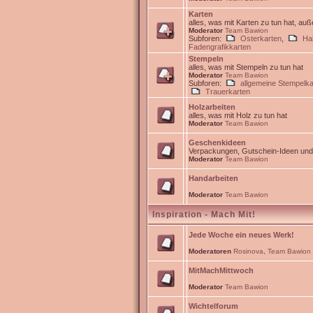
Karten
alles, was mit Karten zu tun hat, au
Moderator
Team Bawion
Subforen:
Osterkarten
,
Ha
Fadengrafikkarten
Stempeln
alles, was mit Stempeln zu tun hat
Moderator
Team Bawion
Subforen:
allgemeine Stempelka
Trauerkarten
Holzarbeiten
alles, was mit Holz zu tun hat
Moderator
Team Bawion
Geschenkideen
Verpackungen, Gutschein-Ideen un
Moderator
Team Bawion
Handarbeiten
Moderator
Team Bawion
Inspiration - Mach Mit!
Jede Woche ein neues Werk!
Moderatoren
Rosinova
,
Team Bawion
MitMachMittwoch
Moderator
Team Bawion
Wichtelforum