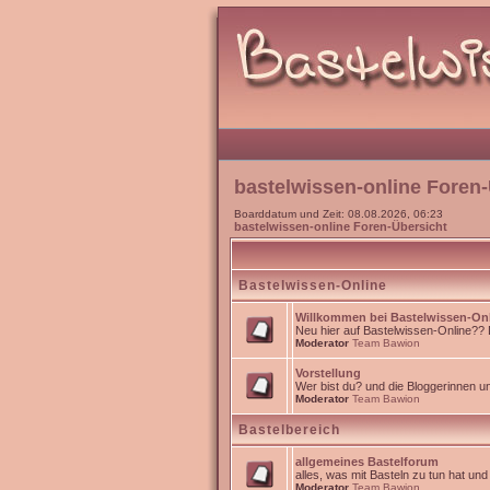
bastelwissen-online Foren-
Boarddatum und Zeit: 08.08.2026, 06:23
bastelwissen-online Foren-Übersicht
Bastelwissen-Online
Willkommen bei Bastelwissen-On
Neu hier auf Bastelwissen-Online?? Da
Moderator
Team Bawion
Vorstellung
Wer bist du? und die Bloggerinnen 
Moderator
Team Bawion
Bastelbereich
allgemeines Bastelforum
alles, was mit Basteln zu tun hat un
Moderator
Team Bawion