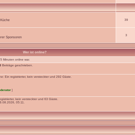
r Küche
39
3
rer Sponsoren
Wer ist online?
 5 Minuten online war.
3
Beiträge geschrieben.
 Ein registrierter, kein versteckter und 292 Gäste.
derator
]
gistrierter, kein versteckter und 63 Gäste.
.08.2026, 05:11.