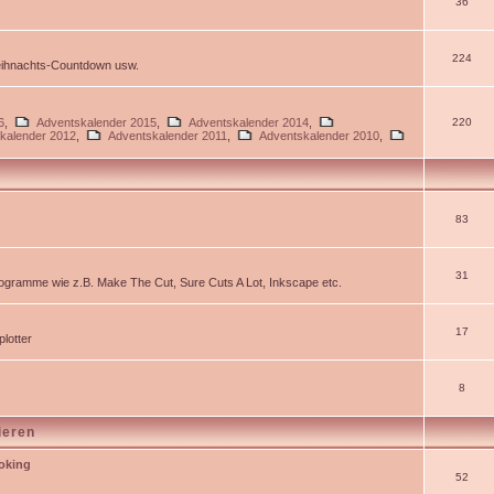
36
224
Weihnachts-Countdown usw.
6
,
Adventskalender 2015
,
Adventskalender 2014
,
220
kalender 2012
,
Adventskalender 2011
,
Adventskalender 2010
,
83
31
gramme wie z.B. Make The Cut, Sure Cuts A Lot, Inkscape etc.
17
lotter
8
ieren
ooking
52