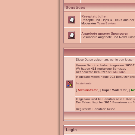
Sonstiges
Rezeptstübchen
Rezepte und Tipps & Tricks aus de
Moderator
Team Bawion
Angebote unserer Sponsoren
Besondere Angebote und News unse
Diese Daten zeigen an, wer in den letzten
Unsere Benutzer haben insgesamt
16994
Wir haben
413
registrierte Benutzer.
Der neueste Benutzer ist
FMLFlore
.
Insgesamt waren heute 293 Benutzer online:
basteltante
[
Administrator
] [
Super Moderator
] [
Mo
Insgesamt sind
63
Benutzer online: Kein re
Der Rekord liegt bei
3010
Benutzern am 06
Registrierte Benutzer: Keine
Login