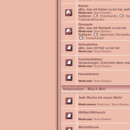
Karten
alles, was mit Karten zu tun hat, au
Moderator
Team Bawion
Subforen:
Osterkarten
,
Ha
Fadengrafikkarten
Stempeln
alles, was mit Stempeln zu tun hat
Moderator
Team Bawion
Subforen:
allgemeine Stempelka
Trauerkarten
Holzarbeiten
alles, was mit Holz zu tun hat
Moderator
Team Bawion
Geschenkideen
Verpackungen, Gutschein-Ideen un
Moderator
Team Bawion
Handarbeiten
Moderator
Team Bawion
Inspiration - Mach Mit!
Jede Woche ein neues Werk!
Moderatoren
Rosinova
,
Team Bawion
MitMachMittwoch
Moderator
Team Bawion
Wichtelforum