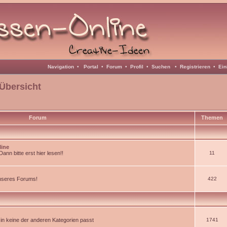
Navigation
•
Portal
•
Forum
•
Profil
•
Suchen
•
Registrieren
•
Ein
Übersicht
Forum
Themen
line
nn bitte erst hier lesen!!
11
unseres Forums!
422
d in keine der anderen Kategorien passt
1741