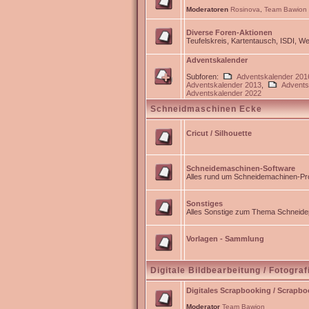
Moderatoren
Rosinova
,
Team Bawion
Diverse Foren-Aktionen
Teufelskreis, Kartentausch, ISDI, 
Adventskalender
Subforen:
Adventskalender 201
Adventskalender 2013
,
Advents
Adventskalender 2022
Schneidmaschinen Ecke
Cricut / Silhouette
Schneidemaschinen-Software
Alles rund um Schneidemachinen-Pro
Sonstiges
Alles Sonstige zum Thema Schneidep
Vorlagen - Sammlung
Digitale Bildbearbeitung / Fotograf
Digitales Scrapbooking / Scrapb
Moderator
Team Bawion