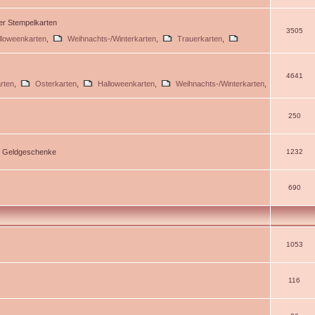
ßer Stempelkarten
3505
lloweenkarten
,
Weihnachts-/Winterkarten
,
Trauerkarten
,
4641
rten
,
Osterkarten
,
Halloweenkarten
,
Weihnachts-/Winterkarten
,
250
d Geldgeschenke
1232
690
1053
116