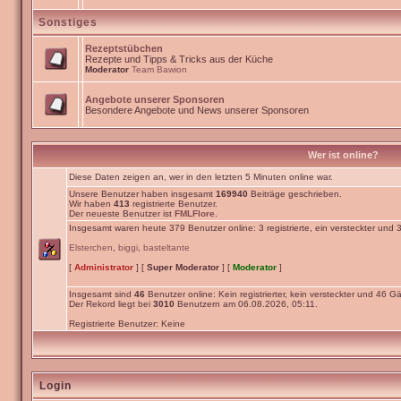
Sonstiges
Rezeptstübchen
Rezepte und Tipps & Tricks aus der Küche
Moderator
Team Bawion
Angebote unserer Sponsoren
Besondere Angebote und News unserer Sponsoren
Wer ist online?
Diese Daten zeigen an, wer in den letzten 5 Minuten online war.
Unsere Benutzer haben insgesamt
169940
Beiträge geschrieben.
Wir haben
413
registrierte Benutzer.
Der neueste Benutzer ist
FMLFlore
.
Insgesamt waren heute 379 Benutzer online: 3 registrierte, ein versteckter und
Elsterchen
,
biggi
,
basteltante
[
Administrator
] [
Super Moderator
] [
Moderator
]
Insgesamt sind
46
Benutzer online: Kein registrierter, kein versteckter und 46 Gä
Der Rekord liegt bei
3010
Benutzern am 06.08.2026, 05:11.
Registrierte Benutzer: Keine
Login