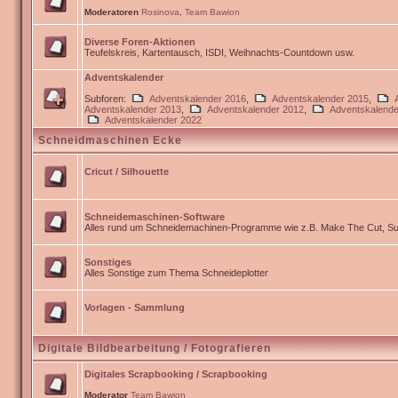
Moderatoren
Rosinova
,
Team Bawion
Diverse Foren-Aktionen
Teufelskreis, Kartentausch, ISDI, Weihnachts-Countdown usw.
Adventskalender
Subforen:
Adventskalender 2016
,
Adventskalender 2015
,
Adventskalender 2013
,
Adventskalender 2012
,
Adventskalende
Adventskalender 2022
Schneidmaschinen Ecke
Cricut / Silhouette
Schneidemaschinen-Software
Alles rund um Schneidemachinen-Programme wie z.B. Make The Cut, Sur
Sonstiges
Alles Sonstige zum Thema Schneideplotter
Vorlagen - Sammlung
Digitale Bildbearbeitung / Fotografieren
Digitales Scrapbooking / Scrapbooking
Moderator
Team Bawion