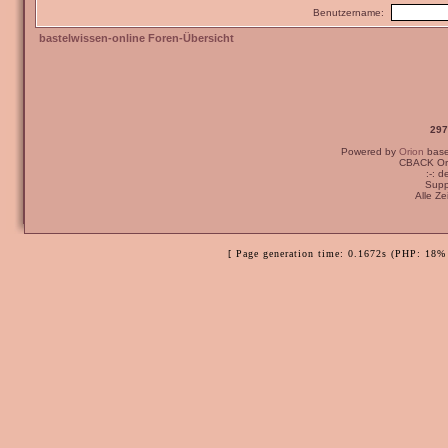
Benutzername:
bastelwissen-online Foren-Übersicht
297
Powered by
Orion
bas
CBACK Ori
:-: 
Supp
Alle Z
[ Page generation time: 0.1672s (PHP: 18% 