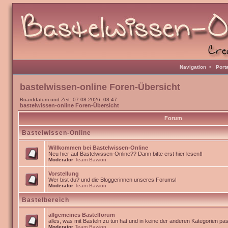
Navigation
•
Port
bastelwissen-online Foren-Übersicht
Boarddatum und Zeit: 07.08.2026, 08:47
bastelwissen-online Foren-Übersicht
Forum
Bastelwissen-Online
Willkommen bei Bastelwissen-Online
Neu hier auf Bastelwissen-Online?? Dann bitte erst hier lesen!!
Moderator
Team Bawion
Vorstellung
Wer bist du? und die Bloggerinnen unseres Forums!
Moderator
Team Bawion
Bastelbereich
allgemeines Bastelforum
alles, was mit Basteln zu tun hat und in keine der anderen Kategorien pa
Moderator
Team Bawion