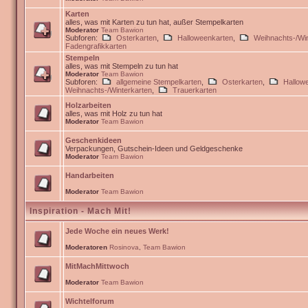
Karten
alles, was mit Karten zu tun hat, außer Stempelkarten
Moderator
Team Bawion
Subforen:
Osterkarten
,
Halloweenkarten
,
Weihnachts-/Win
Fadengrafikkarten
Stempeln
alles, was mit Stempeln zu tun hat
Moderator
Team Bawion
Subforen:
allgemeine Stempelkarten
,
Osterkarten
,
Hallow
Weihnachts-/Winterkarten
,
Trauerkarten
Holzarbeiten
alles, was mit Holz zu tun hat
Moderator
Team Bawion
Geschenkideen
Verpackungen, Gutschein-Ideen und Geldgeschenke
Moderator
Team Bawion
Handarbeiten
Moderator
Team Bawion
Inspiration - Mach Mit!
Jede Woche ein neues Werk!
Moderatoren
Rosinova
,
Team Bawion
MitMachMittwoch
Moderator
Team Bawion
Wichtelforum