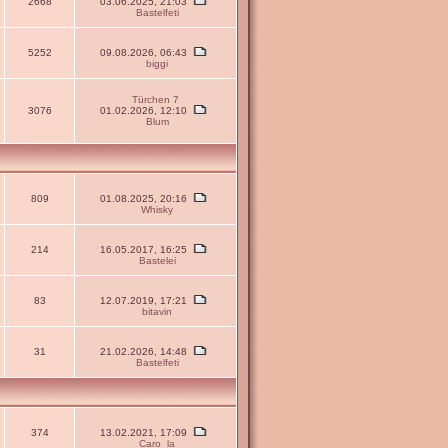
2668
03.06.2025, 21:03
Bastelfeti
5252
09.08.2026, 06:43
biggi
Türchen 7
3076
01.02.2026, 12:10
Blum
809
01.08.2025, 20:16
Whisky
214
16.05.2017, 16:25
Bastelei
83
12.07.2019, 17:21
bitavin
31
21.02.2026, 14:48
Bastelfeti
374
13.02.2021, 17:09
Caro_la