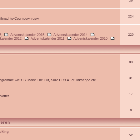
36
224
Weihnachts-Countdown usw.
6
,
Adventskalender 2015
,
Adventskalender 2014
,
220
kalender 2012
,
Adventskalender 2011
,
Adventskalender 2010
,
83
31
gramme wie z.B. Make The Cut, Sure Cuts A Lot, Inkscape etc.
17
lotter
8
ieren
ooking
52