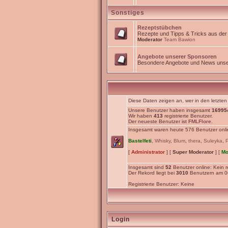
Sonstiges
Rezeptstübchen
Rezepte und Tipps & Tricks aus de
Moderator
Team Bawion
Angebote unserer Sponsoren
Besondere Angebote und News unse
Diese Daten zeigen an, wer in den letzten
Unsere Benutzer haben insgesamt
16995
Wir haben
413
registrierte Benutzer.
Der neueste Benutzer ist
FMLFlore
.
Insgesamt waren heute 576 Benutzer online
Bastelfeti
,
Whisky
,
Blum
,
thera
,
Suleyka
,
[
Administrator
] [
Super Moderator
] [
Mo
Insgesamt sind
52
Benutzer online: Kein re
Der Rekord liegt bei
3010
Benutzern am 06
Registrierte Benutzer: Keine
Login