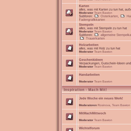
Karten
alles, was mit Karten zu tun hat, au
Moderator
Team Bawion
Subforen:
Osterkarten
,
Ha
Fadengrafikkarten
Stempeln
alles, was mit Stempeln zu tun hat
Moderator
Team Bawion
Subforen:
allgemeine Stempelka
Trauerkarten
Holzarbeiten
alles, was mit Holz zu tun hat
Moderator
Team Bawion
Geschenkideen
Verpackungen, Gutschein-Ideen un
Moderator
Team Bawion
Handarbeiten
Moderator
Team Bawion
Inspiration - Mach Mit!
Jede Woche ein neues Werk!
Moderatoren
Rosinova
,
Team Bawion
MitMachMittwoch
Moderator
Team Bawion
Wichtelforum