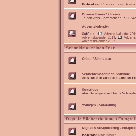
Moderatoren
Rosinova
,
Team Bawion
Diverse Foren-Aktionen
Teufelskreis, Kartentausch, ISDI, 
Adventskalender
Subforen:
Adventskalender 201
Adventskalender 2013
,
Advents
Adventskalender 2022
Schneidmaschinen Ecke
Cricut / Silhouette
Schneidemaschinen-Software
Alles rund um Schneidemachinen-Pro
Sonstiges
Alles Sonstige zum Thema Schneidep
Vorlagen - Sammlung
Digitale Bildbearbeitung / Fotograf
Digitales Scrapbooking / Scrapb
Moderator
Team Bawion