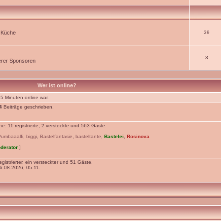
r Küche
39
3
rer Sponsoren
Wer ist online?
 5 Minuten online war.
4
Beiträge geschrieben.
: 11 registrierte, 2 versteckte und 563 Gäste.
Pumbaaalfi
,
biggi
,
Bastelfantasie
,
basteltante
,
Bastelei
,
Rosinova
derator
]
gistrierter, ein versteckter und 51 Gäste.
.08.2026, 05:11.