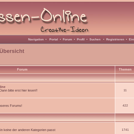
Navigation
•
Portal
•
Forum
•
Profil
•
Suchen
•
Registrieren
•
Ein
Übersicht
Forum
Themen
line
nn bitte erst hier lesen!!
11
unseres Forums!
422
d in keine der anderen Kategorien passt
1741