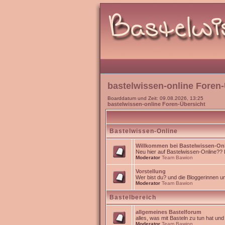
bastelwissen-online Foren-
Boarddatum und Zeit: 09.08.2026, 13:25
bastelwissen-online Foren-Übersicht
Bastelwissen-Online
Willkommen bei Bastelwissen-On
Neu hier auf Bastelwissen-Online?? Da
Moderator
Team Bawion
Vorstellung
Wer bist du? und die Bloggerinnen 
Moderator
Team Bawion
Bastelbereich
allgemeines Bastelforum
alles, was mit Basteln zu tun hat un
Moderator
Team Bawion