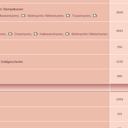
ßer Stempelkarten
3505
lloweenkarten
,
Weihnachts-/Winterkarten
,
Trauerkarten
,
4641
rten
,
Osterkarten
,
Halloweenkarten
,
Weihnachts-/Winterkarten
,
250
d Geldgeschenke
1232
690
1054
116