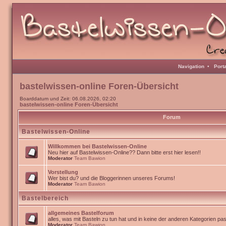
Navigation
•
Port
bastelwissen-online Foren-Übersicht
Boarddatum und Zeit: 06.08.2026, 02:20
bastelwissen-online Foren-Übersicht
Forum
Bastelwissen-Online
Willkommen bei Bastelwissen-Online
Neu hier auf Bastelwissen-Online?? Dann bitte erst hier lesen!!
Moderator
Team Bawion
Vorstellung
Wer bist du? und die Bloggerinnen unseres Forums!
Moderator
Team Bawion
Bastelbereich
allgemeines Bastelforum
alles, was mit Basteln zu tun hat und in keine der anderen Kategorien pa
Moderator
Team Bawion