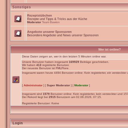
Sonstiges
Rezeptstübchen
Rezepte und Tipps & Tricks aus der Küche
Moderator
Team Bawion
Angebote unserer Sponsoren
Besondere Angebote und News unserer Sponsoren
Wer ist online?
Diese Daten zeigen an, wer in den letzten 5 Minuten online war.
Unsere Benutzer haben insgesamt
169929
Beiträge geschrieben.
Wir haben
413
registrierte Benutzer.
Der neueste Benutzer ist
FMLFlore
.
Insgesamt waren heute 4494 Benutzer online: Kein registrierter, ein versteckte
[
Administrator
] [
Super Moderator
] [
Moderator
]
Insgesamt sind
1579
Benutzer online: Kein registrierter, kein versteckter und 1
Der Rekord liegt bei
2915
Benutzern am 02.08.2026, 07:15.
Registrierte Benutzer: Keine
Login