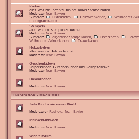
Karten
alles, was mit Karten zu tun hat, außer Stempelkarten
Moderator
Team Bawion
Subforen:
Osterkarten
,
Halloweenkarten
,
Weihnachts-/Win
Fadengrafikkarten
Stempeln
alles, was mit Stempeln zu tun hat
Moderator
Team Bawion
Subforen:
allgemeine Stempelkarten
,
Osterkarten
,
Hallow
Weihnachts-/Winterkarten
,
Trauerkarten
Holzarbeiten
alles, was mit Holz zu tun hat
Moderator
Team Bawion
Geschenkideen
Verpackungen, Gutschein-Ideen und Geldgeschenke
Moderator
Team Bawion
Handarbeiten
Moderator
Team Bawion
Inspiration - Mach Mit!
Jede Woche ein neues Werk!
Moderatoren
Rosinova
,
Team Bawion
MitMachMittwoch
Moderator
Team Bawion
Wichtelforum