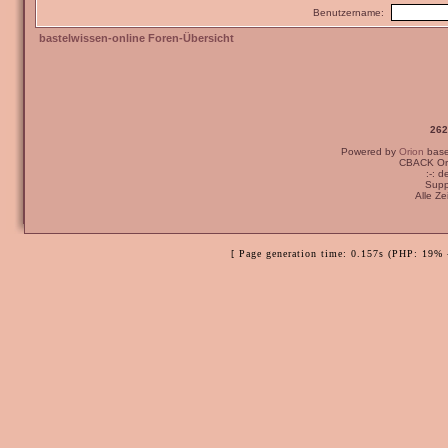
Benutzername:
bastelwissen-online Foren-Übersicht
262
Powered by
Orion
bas
CBACK Ori
:-: 
Supp
Alle Z
[ Page generation time: 0.157s (PHP: 19% 