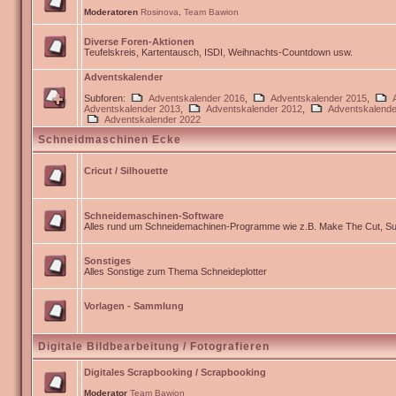
Moderatoren
Rosinova
,
Team Bawion
Diverse Foren-Aktionen
Teufelskreis, Kartentausch, ISDI, Weihnachts-Countdown usw.
Adventskalender
Subforen:
Adventskalender 2016
,
Adventskalender 2015
,
Adventskalender 2013
,
Adventskalender 2012
,
Adventskalende
Adventskalender 2022
Schneidmaschinen Ecke
Cricut / Silhouette
Schneidemaschinen-Software
Alles rund um Schneidemachinen-Programme wie z.B. Make The Cut, Sur
Sonstiges
Alles Sonstige zum Thema Schneideplotter
Vorlagen - Sammlung
Digitale Bildbearbeitung / Fotografieren
Digitales Scrapbooking / Scrapbooking
Moderator
Team Bawion