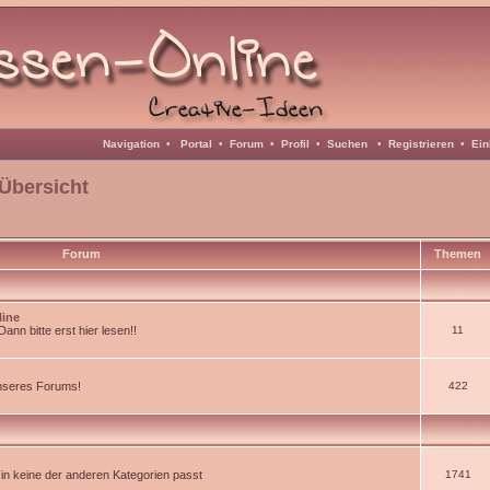
Navigation
•
Portal
•
Forum
•
Profil
•
Suchen
•
Registrieren
•
Ein
Übersicht
Forum
Themen
line
nn bitte erst hier lesen!!
11
unseres Forums!
422
d in keine der anderen Kategorien passt
1741