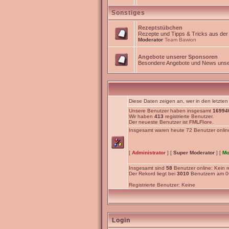
Sonstiges
Rezeptstübchen
Rezepte und Tipps & Tricks aus de
Moderator
Team Bawion
Angebote unserer Sponsoren
Besondere Angebote und News unse
Diese Daten zeigen an, wer in den letzten
Unsere Benutzer haben insgesamt
16994
Wir haben
413
registrierte Benutzer.
Der neueste Benutzer ist
FMLFlore
.
Insgesamt waren heute 72 Benutzer online: 
[
Administrator
] [
Super Moderator
] [
Mo
Insgesamt sind
58
Benutzer online: Kein re
Der Rekord liegt bei
3010
Benutzern am 06
Registrierte Benutzer: Keine
Login