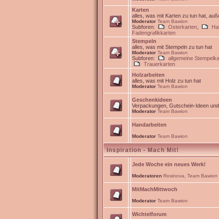
Karten
alles, was mit Karten zu tun hat, au
Moderator
Team Bawion
Subforen:
Osterkarten
,
Ha
Fadengrafikkarten
Stempeln
alles, was mit Stempeln zu tun hat
Moderator
Team Bawion
Subforen:
allgemeine Stempelka
Trauerkarten
Holzarbeiten
alles, was mit Holz zu tun hat
Moderator
Team Bawion
Geschenkideen
Verpackungen, Gutschein-Ideen un
Moderator
Team Bawion
Handarbeiten
Moderator
Team Bawion
Inspiration - Mach Mit!
Jede Woche ein neues Werk!
Moderatoren
Rosinova
,
Team Bawion
MitMachMittwoch
Moderator
Team Bawion
Wichtelforum