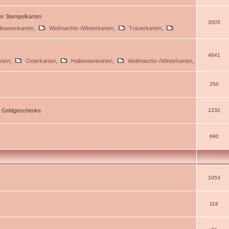
ßer Stempelkarten
3505
lloweenkarten
,
Weihnachts-/Winterkarten
,
Trauerkarten
,
4641
rten
,
Osterkarten
,
Halloweenkarten
,
Weihnachts-/Winterkarten
,
250
d Geldgeschenke
1232
690
1053
116