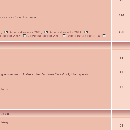
36
224
Weihnachts-Countdown usw.
6
,
Adventskalender 2015
,
Adventskalender 2014
,
220
kalender 2012
,
Adventskalender 2011
,
Adventskalender 2010
,
83
31
gramme wie z.B. Make The Cut, Sure Cuts A Lot, Inkscape etc.
17
lotter
8
ieren
ooking
52