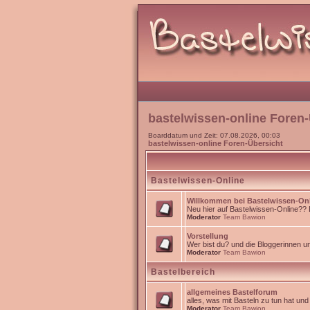
bastelwissen-online Foren-
Boarddatum und Zeit: 07.08.2026, 00:03
bastelwissen-online Foren-Übersicht
Bastelwissen-Online
Willkommen bei Bastelwissen-On
Neu hier auf Bastelwissen-Online?? Da
Moderator
Team Bawion
Vorstellung
Wer bist du? und die Bloggerinnen 
Moderator
Team Bawion
Bastelbereich
allgemeines Bastelforum
alles, was mit Basteln zu tun hat un
Moderator
Team Bawion