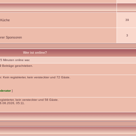
r Küche
39
3
rer Sponsoren
Wer ist online?
 5 Minuten online war.
0
Beiträge geschrieben.
Kein registrierter, kein versteckter und 72 Gäste.
derator
]
gistrierter, kein versteckter und 58 Gäste.
.08.2026, 05:11.