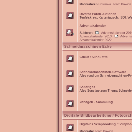
Moderatoren
Rosinova
,
Team Bawion
Diverse Foren-Aktionen
Teufelskreis, Kartentausch, ISDI, 
Adventskalender
Subforen:
Adventskalender 201
Adventskalender 2013
,
Advents
Adventskalender 2022
Schneidmaschinen Ecke
Cricut / Silhouette
Schneidemaschinen-Software
Alles rund um Schneidemachinen-Pro
Sonstiges
Alles Sonstige zum Thema Schneidep
Vorlagen - Sammlung
Digitale Bildbearbeitung / Fotograf
Digitales Scrapbooking / Scrapb
Moderator
Team Bawion