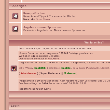
Sonstiges
Rezeptstübchen
Rezepte und Tipps & Tricks aus der Küche
Moderator
Team Bawion
Angebote unserer Sponsoren
Besondere Angebote und News unserer Sponsoren
Wer ist online?
Diese Daten zeigen an, wer in den letzten 5 Minuten online war.
Unsere Benutzer haben insgesamt
169943
Beiträge geschrieben.
Wir haben
413
registrierte Benutzer.
Der neueste Benutzer ist
FMLFlore
.
Insgesamt waren heute 709 Benutzer online: 9 registrierte, 2 versteckte und 69
lichti
,
Whisky
,
Bastelfeti
,
basteltante
,
Bastelei
,
pefa
,
biggi
,
Pumbaaalfi
,
Elsterc
[
Administrator
] [
Super Moderator
] [
Moderator
]
Insgesamt sind
39
Benutzer online: Kein registrierter, kein versteckter und 39 Gä
Der Rekord liegt bei
3010
Benutzern am 06.08.2026, 05:11.
Registrierte Benutzer: Keine
Login