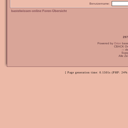
Benutzername:
bastelwissen-online Foren-Übersicht
297
Powered by
Orion
bas
CBACK Ori
:-: 
Supp
Alle Z
[ Page generation time: 0.1501s (PHP: 24% 