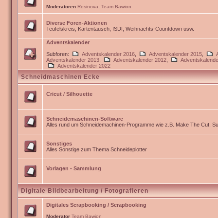
Moderatoren
Rosinova
,
Team Bawion
Diverse Foren-Aktionen
Teufelskreis, Kartentausch, ISDI, Weihnachts-Countdown usw.
Adventskalender
Subforen:
Adventskalender 2016
,
Adventskalender 2015
,
Adventskalender 2013
,
Adventskalender 2012
,
Adventskalende
Adventskalender 2022
Schneidmaschinen Ecke
Cricut / Silhouette
Schneidemaschinen-Software
Alles rund um Schneidemachinen-Programme wie z.B. Make The Cut, Sur
Sonstiges
Alles Sonstige zum Thema Schneideplotter
Vorlagen - Sammlung
Digitale Bildbearbeitung / Fotografieren
Digitales Scrapbooking / Scrapbooking
Moderator
Team Bawion