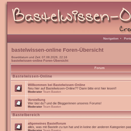
Navigation
•
Port
bastelwissen-online Foren-Übersicht
Boarddatum und Zeit: 07.08.2026, 22:16
bastelwissen-online Foren-Übersicht
Forum
Bastelwissen-Online
Willkommen bei Bastelwissen-Online
Neu hier auf Bastelwissen-Online?? Dann bitte erst hier lesen!!
Moderator
Team Bawion
Vorstellung
Wer bist du? und die Bloggerinnen unseres Forums!
Moderator
Team Bawion
Bastelbereich
allgemeines Bastelforum
alles, was mit Basteln zu tun hat und in keine der anderen Kategorien pa
Moderator
Team Bawion