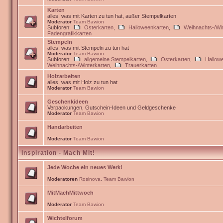
Karten
alles, was mit Karten zu tun hat, außer Stempelkarten
Moderator
Team Bawion
Subforen:
Osterkarten
,
Halloweenkarten
,
Weihnachts-/Win
Fadengrafikkarten
Stempeln
alles, was mit Stempeln zu tun hat
Moderator
Team Bawion
Subforen:
allgemeine Stempelkarten
,
Osterkarten
,
Hallow
Weihnachts-/Winterkarten
,
Trauerkarten
Holzarbeiten
alles, was mit Holz zu tun hat
Moderator
Team Bawion
Geschenkideen
Verpackungen, Gutschein-Ideen und Geldgeschenke
Moderator
Team Bawion
Handarbeiten
Moderator
Team Bawion
Inspiration - Mach Mit!
Jede Woche ein neues Werk!
Moderatoren
Rosinova
,
Team Bawion
MitMachMittwoch
Moderator
Team Bawion
Wichtelforum