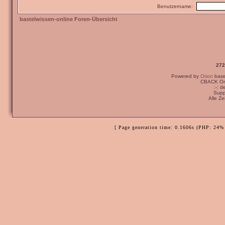
Benutzername:
bastelwissen-online Foren-Übersicht
272
Powered by
Orion
bas
CBACK Ori
:-: 
Supp
Alle Z
[ Page generation time: 0.1606s (PHP: 24% 