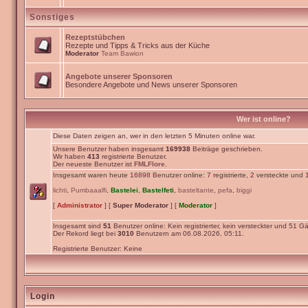
Sonstiges
Rezeptstübchen
Rezepte und Tipps & Tricks aus der Küche
Moderator
Team Bawion
Angebote unserer Sponsoren
Besondere Angebote und News unserer Sponsoren
Wer ist online?
Diese Daten zeigen an, wer in den letzten 5 Minuten online war.
Unsere Benutzer haben insgesamt
169938
Beiträge geschrieben.
Wir haben
413
registrierte Benutzer.
Der neueste Benutzer ist
FMLFlore
.
Insgesamt waren heute 16898 Benutzer online: 7 registrierte, 2 versteckte und
lichti
,
Pumbaaalfi
,
Bastelei
,
Bastelfeti
,
basteltante
,
pefa
,
biggi
[
Administrator
] [
Super Moderator
] [
Moderator
]
Insgesamt sind
51
Benutzer online: Kein registrierter, kein versteckter und 51 Gä
Der Rekord liegt bei
3010
Benutzern am 06.08.2026, 05:11.
Registrierte Benutzer: Keine
Login