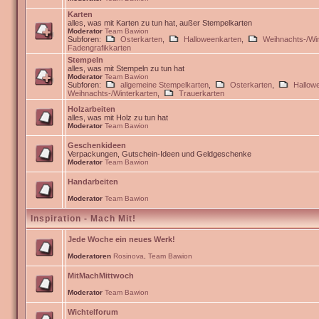
Karten
alles, was mit Karten zu tun hat, außer Stempelkarten
Moderator
Team Bawion
Subforen:
Osterkarten
,
Halloweenkarten
,
Weihnachts-/Win
Fadengrafikkarten
Stempeln
alles, was mit Stempeln zu tun hat
Moderator
Team Bawion
Subforen:
allgemeine Stempelkarten
,
Osterkarten
,
Hallow
Weihnachts-/Winterkarten
,
Trauerkarten
Holzarbeiten
alles, was mit Holz zu tun hat
Moderator
Team Bawion
Geschenkideen
Verpackungen, Gutschein-Ideen und Geldgeschenke
Moderator
Team Bawion
Handarbeiten
Moderator
Team Bawion
Inspiration - Mach Mit!
Jede Woche ein neues Werk!
Moderatoren
Rosinova
,
Team Bawion
MitMachMittwoch
Moderator
Team Bawion
Wichtelforum