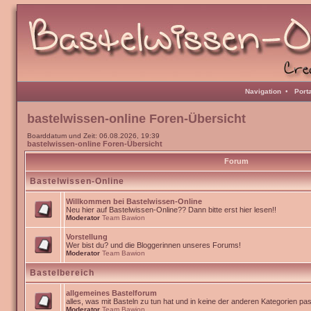
Navigation
•
Port
bastelwissen-online Foren-Übersicht
Boarddatum und Zeit: 06.08.2026, 19:39
bastelwissen-online Foren-Übersicht
Forum
Bastelwissen-Online
Willkommen bei Bastelwissen-Online
Neu hier auf Bastelwissen-Online?? Dann bitte erst hier lesen!!
Moderator
Team Bawion
Vorstellung
Wer bist du? und die Bloggerinnen unseres Forums!
Moderator
Team Bawion
Bastelbereich
allgemeines Bastelforum
alles, was mit Basteln zu tun hat und in keine der anderen Kategorien pa
Moderator
Team Bawion