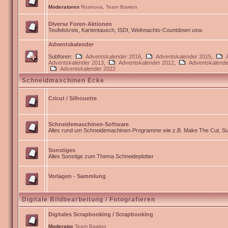
Moderatoren
Rosinova
,
Team Bawion
Diverse Foren-Aktionen
Teufelskreis, Kartentausch, ISDI, Weihnachts-Countdown usw.
Adventskalender
Subforen:
Adventskalender 2016
,
Adventskalender 2015
,
Adventskalender 2013
,
Adventskalender 2012
,
Adventskalende
Adventskalender 2022
Schneidmaschinen Ecke
Cricut / Silhouette
Schneidemaschinen-Software
Alles rund um Schneidemachinen-Programme wie z.B. Make The Cut, Sur
Sonstiges
Alles Sonstige zum Thema Schneideplotter
Vorlagen - Sammlung
Digitale Bildbearbeitung / Fotografieren
Digitales Scrapbooking / Scrapbooking
Moderator
Team Bawion