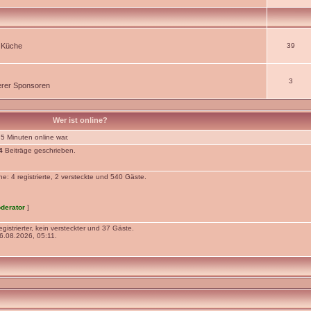
r Küche
39
3
rer Sponsoren
Wer ist online?
 5 Minuten online war.
4
Beiträge geschrieben.
: 4 registrierte, 2 versteckte und 540 Gäste.
derator
]
gistrierter, kein versteckter und 37 Gäste.
.08.2026, 05:11.