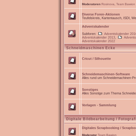
Moderatoren
Rosinova
,
Team Bawion
Diverse Foren-Aktionen
Teufelskreis, Kartentausch, ISDI, 
Adventskalender
Subforen:
Adventskalender 201
Adventskalender 2013
,
Advents
Adventskalender 2022
Schneidmaschinen Ecke
Cricut / Silhouette
Schneidemaschinen-Software
Alles rund um Schneidemachinen-Pro
Sonstiges
Alles Sonstige zum Thema Schneidep
Vorlagen - Sammlung
Digitale Bildbearbeitung / Fotograf
Digitales Scrapbooking / Scrapb
Moderator
Team Bawion