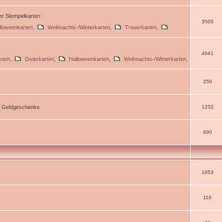
ßer Stempelkarten
3505
lloweenkarten
,
Weihnachts-/Winterkarten
,
Trauerkarten
,
4641
rten
,
Osterkarten
,
Halloweenkarten
,
Weihnachts-/Winterkarten
,
250
d Geldgeschenke
1232
690
1053
116