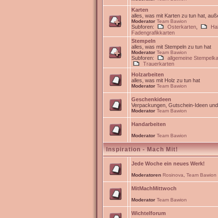
Karten
alles, was mit Karten zu tun hat, au
Moderator
Team Bawion
Subforen:
Osterkarten
,
Ha
Fadengrafikkarten
Stempeln
alles, was mit Stempeln zu tun hat
Moderator
Team Bawion
Subforen:
allgemeine Stempelka
Trauerkarten
Holzarbeiten
alles, was mit Holz zu tun hat
Moderator
Team Bawion
Geschenkideen
Verpackungen, Gutschein-Ideen un
Moderator
Team Bawion
Handarbeiten
Moderator
Team Bawion
Inspiration - Mach Mit!
Jede Woche ein neues Werk!
Moderatoren
Rosinova
,
Team Bawion
MitMachMittwoch
Moderator
Team Bawion
Wichtelforum