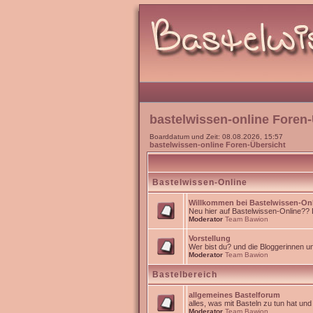
bastelwissen-online Foren-
Boarddatum und Zeit: 08.08.2026, 15:57
bastelwissen-online Foren-Übersicht
Bastelwissen-Online
Willkommen bei Bastelwissen-On
Neu hier auf Bastelwissen-Online?? Da
Moderator
Team Bawion
Vorstellung
Wer bist du? und die Bloggerinnen 
Moderator
Team Bawion
Bastelbereich
allgemeines Bastelforum
alles, was mit Basteln zu tun hat un
Moderator
Team Bawion