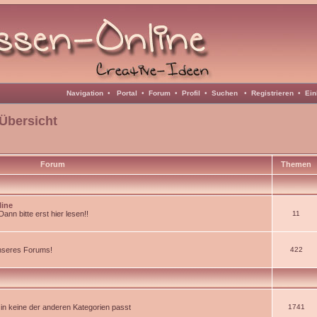
Navigation
•
Portal
•
Forum
•
Profil
•
Suchen
•
Registrieren
•
Ein
Übersicht
Forum
Themen
line
nn bitte erst hier lesen!!
11
unseres Forums!
422
d in keine der anderen Kategorien passt
1741