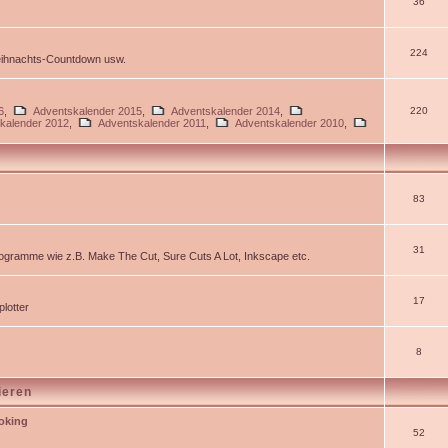
36
224
Weihnachts-Countdown usw.
6
,
Adventskalender 2015
,
Adventskalender 2014
,
220
kalender 2012
,
Adventskalender 2011
,
Adventskalender 2010
,
83
31
gramme wie z.B. Make The Cut, Sure Cuts A Lot, Inkscape etc.
17
lotter
8
ieren
ooking
52