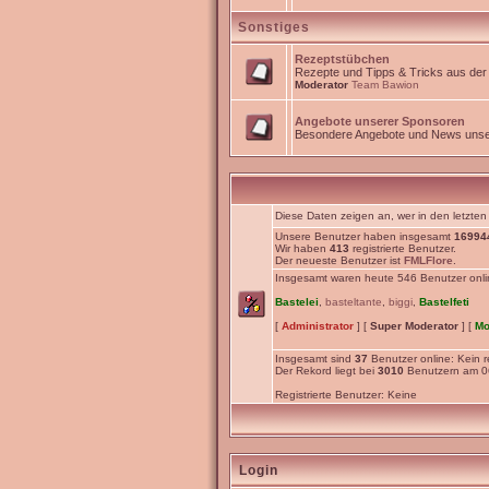
Sonstiges
Rezeptstübchen
Rezepte und Tipps & Tricks aus de
Moderator
Team Bawion
Angebote unserer Sponsoren
Besondere Angebote und News unse
Diese Daten zeigen an, wer in den letzten
Unsere Benutzer haben insgesamt
16994
Wir haben
413
registrierte Benutzer.
Der neueste Benutzer ist
FMLFlore
.
Insgesamt waren heute 546 Benutzer online
Bastelei
,
basteltante
,
biggi
,
Bastelfeti
[
Administrator
] [
Super Moderator
] [
Mo
Insgesamt sind
37
Benutzer online: Kein re
Der Rekord liegt bei
3010
Benutzern am 06
Registrierte Benutzer: Keine
Login