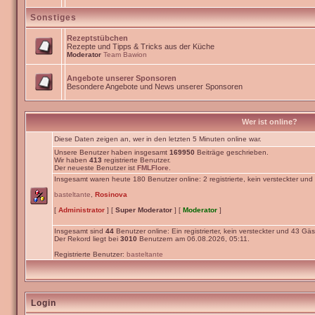
Sonstiges
Rezeptstübchen
Rezepte und Tipps & Tricks aus der Küche
Moderator
Team Bawion
Angebote unserer Sponsoren
Besondere Angebote und News unserer Sponsoren
Wer ist online?
Diese Daten zeigen an, wer in den letzten 5 Minuten online war.
Unsere Benutzer haben insgesamt
169950
Beiträge geschrieben.
Wir haben
413
registrierte Benutzer.
Der neueste Benutzer ist
FMLFlore
.
Insgesamt waren heute 180 Benutzer online: 2 registrierte, kein versteckter un
basteltante
,
Rosinova
[
Administrator
] [
Super Moderator
] [
Moderator
]
Insgesamt sind
44
Benutzer online: Ein registrierter, kein versteckter und 43 Gäs
Der Rekord liegt bei
3010
Benutzern am 06.08.2026, 05:11.
Registrierte Benutzer:
basteltante
Login