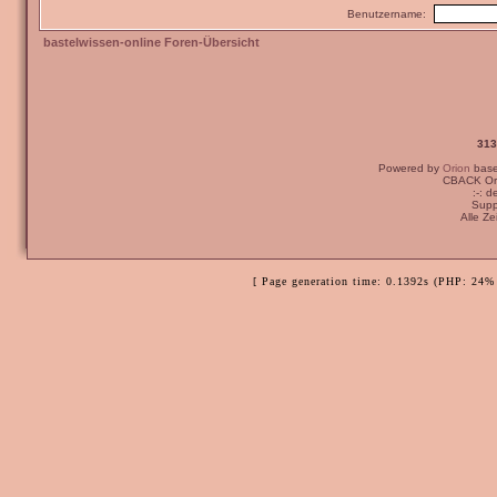
Benutzername:
bastelwissen-online Foren-Übersicht
313
Powered by
Orion
bas
CBACK Ori
:-: 
Supp
Alle Z
[ Page generation time: 0.1392s (PHP: 24% 