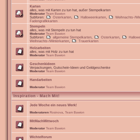
Karten
alles, was mit Karten zu tun hat, außer Stempelkarten
Moderator
Team Bawion
Subforen:
Osterkarten
,
Halloweenkarten
,
Weihnachts-/Win
Fadengrafikkarten
Stempeln
alles, was mit Stempeln zu tun hat
Moderator
Team Bawion
Subforen:
allgemeine Stempelkarten
,
Osterkarten
,
Hallow
Weihnachts-/Winterkarten
,
Trauerkarten
Holzarbeiten
alles, was mit Holz zu tun hat
Moderator
Team Bawion
Geschenkideen
Verpackungen, Gutschein-Ideen und Geldgeschenke
Moderator
Team Bawion
Handarbeiten
Moderator
Team Bawion
Inspiration - Mach Mit!
Jede Woche ein neues Werk!
Moderatoren
Rosinova
,
Team Bawion
MitMachMittwoch
Moderator
Team Bawion
Wichtelforum