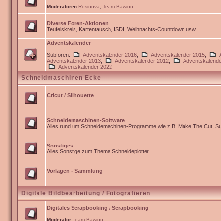
Moderatoren
Rosinova
,
Team Bawion
Diverse Foren-Aktionen
Teufelskreis, Kartentausch, ISDI, Weihnachts-Countdown usw.
Adventskalender
Subforen:
Adventskalender 2016
,
Adventskalender 2015
,
Adventskalender 2013
,
Adventskalender 2012
,
Adventskalende
Adventskalender 2022
Schneidmaschinen Ecke
Cricut / Silhouette
Schneidemaschinen-Software
Alles rund um Schneidemachinen-Programme wie z.B. Make The Cut, Sur
Sonstiges
Alles Sonstige zum Thema Schneideplotter
Vorlagen - Sammlung
Digitale Bildbearbeitung / Fotografieren
Digitales Scrapbooking / Scrapbooking
Moderator
Team Bawion