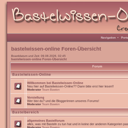
Navigation
•
Port
bastelwissen-online Foren-Übersicht
Boarddatum und Zeit: 09.08.2026, 02:45
bastelwissen-online Foren-Übersicht
Forum
Bastelwissen-Online
Willkommen bei Bastelwissen-Online
Neu hier auf Bastelwissen-Online?? Dann bitte erst hier lesen!!
Moderator
Team Bawion
Vorstellung
Wer bist du? und die Bloggerinnen unseres Forums!
Moderator
Team Bawion
Bastelbereich
allgemeines Bastelforum
alles, was mit Basteln zu tun hat und in keine der anderen Kategorien pa
Moderator
Team Bawion