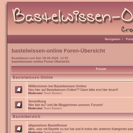
Navigation
•
Port
bastelwissen-online Foren-Übersicht
Boarddatum und Zeit: 09.08.2026, 12:55
bastelwissen-online Foren-Übersicht
Forum
Bastelwissen-Online
Willkommen bei Bastelwissen-Online
Neu hier auf Bastelwissen-Online?? Dann bitte erst hier lesen!!
Moderator
Team Bawion
Vorstellung
Wer bist du? und die Bloggerinnen unseres Forums!
Moderator
Team Bawion
Bastelbereich
allgemeines Bastelforum
alles, was mit Basteln zu tun hat und in keine der anderen Kategorien pa
Moderator
Team Bawion