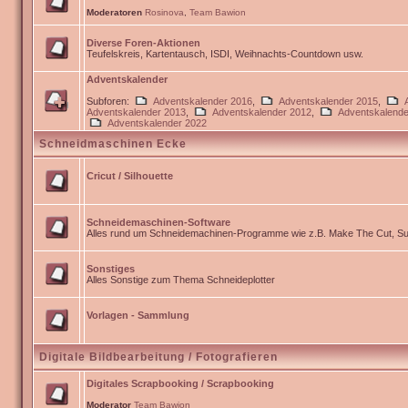
Moderatoren
Rosinova
,
Team Bawion
Diverse Foren-Aktionen
Teufelskreis, Kartentausch, ISDI, Weihnachts-Countdown usw.
Adventskalender
Subforen:
Adventskalender 2016
,
Adventskalender 2015
,
Adventskalender 2013
,
Adventskalender 2012
,
Adventskalende
Adventskalender 2022
Schneidmaschinen Ecke
Cricut / Silhouette
Schneidemaschinen-Software
Alles rund um Schneidemachinen-Programme wie z.B. Make The Cut, Sur
Sonstiges
Alles Sonstige zum Thema Schneideplotter
Vorlagen - Sammlung
Digitale Bildbearbeitung / Fotografieren
Digitales Scrapbooking / Scrapbooking
Moderator
Team Bawion