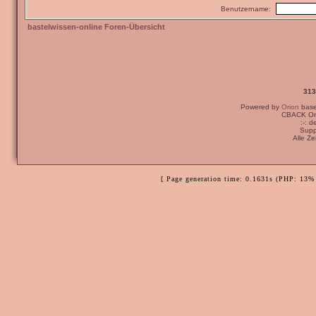
Benutzername:
bastelwissen-online Foren-Übersicht
313
Powered by
Orion
bas
CBACK Ori
:-: 
Supp
Alle Z
[ Page generation time: 0.1631s (PHP: 13% 