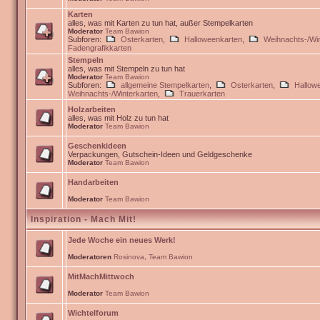
Karten
alles, was mit Karten zu tun hat, außer Stempelkarten
Moderator
Team Bawion
Subforen:
Osterkarten
,
Halloweenkarten
,
Weihnachts-/Win
Fadengrafikkarten
Stempeln
alles, was mit Stempeln zu tun hat
Moderator
Team Bawion
Subforen:
allgemeine Stempelkarten
,
Osterkarten
,
Hallow
Weihnachts-/Winterkarten
,
Trauerkarten
Holzarbeiten
alles, was mit Holz zu tun hat
Moderator
Team Bawion
Geschenkideen
Verpackungen, Gutschein-Ideen und Geldgeschenke
Moderator
Team Bawion
Handarbeiten
Moderator
Team Bawion
Inspiration - Mach Mit!
Jede Woche ein neues Werk!
Moderatoren
Rosinova
,
Team Bawion
MitMachMittwoch
Moderator
Team Bawion
Wichtelforum