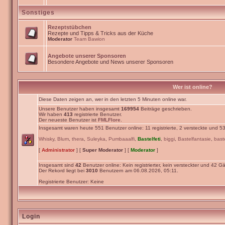
Sonstiges
Rezeptstübchen
Rezepte und Tipps & Tricks aus der Küche
Moderator
Team Bawion
Angebote unserer Sponsoren
Besondere Angebote und News unserer Sponsoren
Wer ist online?
Diese Daten zeigen an, wer in den letzten 5 Minuten online war.
Unsere Benutzer haben insgesamt
169954
Beiträge geschrieben.
Wir haben
413
registrierte Benutzer.
Der neueste Benutzer ist
FMLFlore
.
Insgesamt waren heute 551 Benutzer online: 11 registrierte, 2 versteckte und 5
Whisky
,
Blum
,
thera
,
Suleyka
,
Pumbaaalfi
,
Bastelfeti
,
biggi
,
Bastelfantasie
,
bast
[
Administrator
] [
Super Moderator
] [
Moderator
]
Insgesamt sind
42
Benutzer online: Kein registrierter, kein versteckter und 42 Gä
Der Rekord liegt bei
3010
Benutzern am 06.08.2026, 05:11.
Registrierte Benutzer: Keine
Login