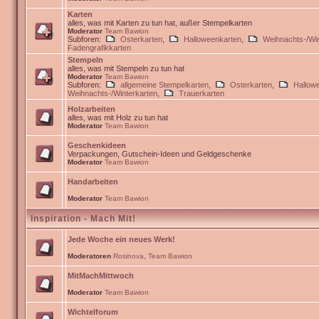
Karten
alles, was mit Karten zu tun hat, außer Stempelkarten
Moderator
Team Bawion
Subforen:
Osterkarten
,
Halloweenkarten
,
Weihnachts-/Win
Fadengrafikkarten
Stempeln
alles, was mit Stempeln zu tun hat
Moderator
Team Bawion
Subforen:
allgemeine Stempelkarten
,
Osterkarten
,
Hallow
Weihnachts-/Winterkarten
,
Trauerkarten
Holzarbeiten
alles, was mit Holz zu tun hat
Moderator
Team Bawion
Geschenkideen
Verpackungen, Gutschein-Ideen und Geldgeschenke
Moderator
Team Bawion
Handarbeiten
Moderator
Team Bawion
Inspiration - Mach Mit!
Jede Woche ein neues Werk!
Moderatoren
Rosinova
,
Team Bawion
MitMachMittwoch
Moderator
Team Bawion
Wichtelforum