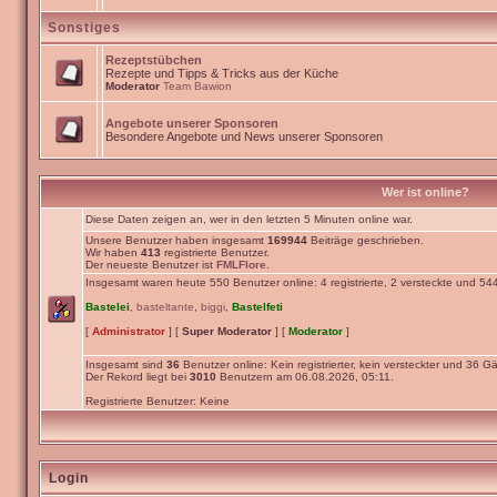
Sonstiges
Rezeptstübchen
Rezepte und Tipps & Tricks aus der Küche
Moderator
Team Bawion
Angebote unserer Sponsoren
Besondere Angebote und News unserer Sponsoren
Wer ist online?
Diese Daten zeigen an, wer in den letzten 5 Minuten online war.
Unsere Benutzer haben insgesamt
169944
Beiträge geschrieben.
Wir haben
413
registrierte Benutzer.
Der neueste Benutzer ist
FMLFlore
.
Insgesamt waren heute 550 Benutzer online: 4 registrierte, 2 versteckte und 54
Bastelei
,
basteltante
,
biggi
,
Bastelfeti
[
Administrator
] [
Super Moderator
] [
Moderator
]
Insgesamt sind
36
Benutzer online: Kein registrierter, kein versteckter und 36 Gä
Der Rekord liegt bei
3010
Benutzern am 06.08.2026, 05:11.
Registrierte Benutzer: Keine
Login