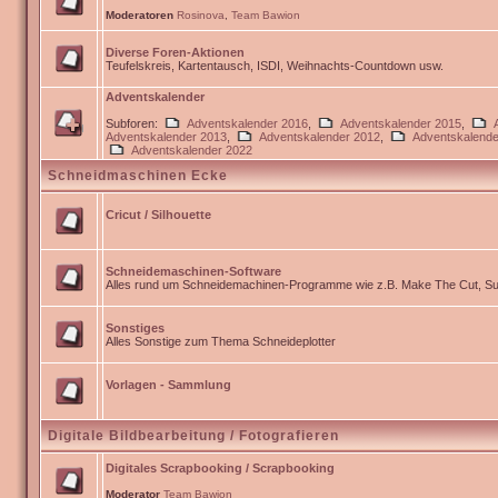
Moderatoren
Rosinova
,
Team Bawion
Diverse Foren-Aktionen
Teufelskreis, Kartentausch, ISDI, Weihnachts-Countdown usw.
Adventskalender
Subforen:
Adventskalender 2016
,
Adventskalender 2015
,
Adventskalender 2013
,
Adventskalender 2012
,
Adventskalende
Adventskalender 2022
Schneidmaschinen Ecke
Cricut / Silhouette
Schneidemaschinen-Software
Alles rund um Schneidemachinen-Programme wie z.B. Make The Cut, Sur
Sonstiges
Alles Sonstige zum Thema Schneideplotter
Vorlagen - Sammlung
Digitale Bildbearbeitung / Fotografieren
Digitales Scrapbooking / Scrapbooking
Moderator
Team Bawion