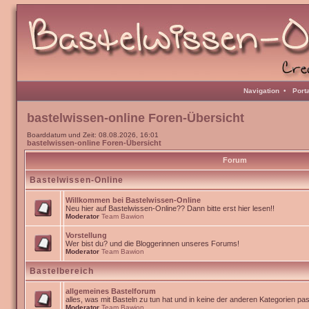
Navigation
•
Port
bastelwissen-online Foren-Übersicht
Boarddatum und Zeit: 08.08.2026, 16:01
bastelwissen-online Foren-Übersicht
Forum
Bastelwissen-Online
Willkommen bei Bastelwissen-Online
Neu hier auf Bastelwissen-Online?? Dann bitte erst hier lesen!!
Moderator
Team Bawion
Vorstellung
Wer bist du? und die Bloggerinnen unseres Forums!
Moderator
Team Bawion
Bastelbereich
allgemeines Bastelforum
alles, was mit Basteln zu tun hat und in keine der anderen Kategorien pa
Moderator
Team Bawion