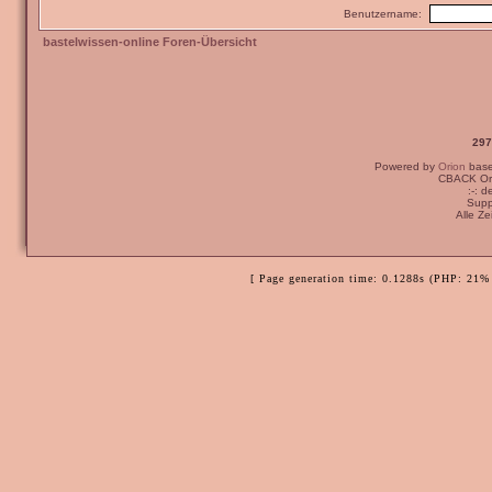
Benutzername:
bastelwissen-online Foren-Übersicht
297
Powered by
Orion
bas
CBACK Ori
:-: 
Supp
Alle Z
[ Page generation time: 0.1288s (PHP: 21% 