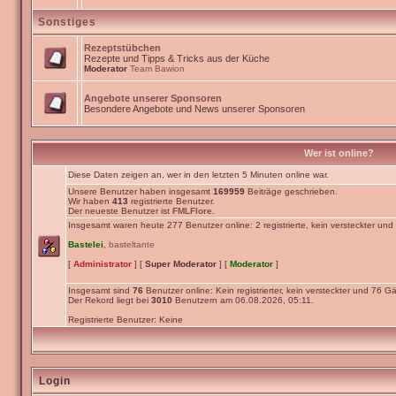
Sonstiges
Rezeptstübchen
Rezepte und Tipps & Tricks aus der Küche
Moderator
Team Bawion
Angebote unserer Sponsoren
Besondere Angebote und News unserer Sponsoren
Wer ist online?
Diese Daten zeigen an, wer in den letzten 5 Minuten online war.
Unsere Benutzer haben insgesamt
169959
Beiträge geschrieben.
Wir haben
413
registrierte Benutzer.
Der neueste Benutzer ist
FMLFlore
.
Insgesamt waren heute 277 Benutzer online: 2 registrierte, kein versteckter un
Bastelei
,
basteltante
[
Administrator
] [
Super Moderator
] [
Moderator
]
Insgesamt sind
76
Benutzer online: Kein registrierter, kein versteckter und 76 Gä
Der Rekord liegt bei
3010
Benutzern am 06.08.2026, 05:11.
Registrierte Benutzer: Keine
Login