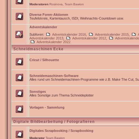
Moderatoren
Rosinova
,
Team Bawion
Diverse Foren-Aktionen
Teufelskreis, Kartentausch, ISDI, Weihnachts-Countdown usw.
Adventskalender
Subforen:
Adventskalender 2016
,
Adventskalender 2015
,
Adventskalender 2013
,
Adventskalender 2012
,
Adventskalende
Adventskalender 2022
Schneidmaschinen Ecke
Cricut / Silhouette
Schneidemaschinen-Software
Alles rund um Schneidemachinen-Programme wie z.B. Make The Cut, Sur
Sonstiges
Alles Sonstige zum Thema Schneideplotter
Vorlagen - Sammlung
Digitale Bildbearbeitung / Fotografieren
Digitales Scrapbooking / Scrapbooking
Moderator
Team Bawion