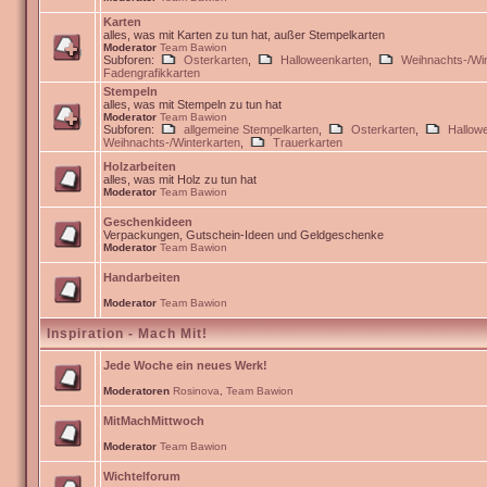
Karten
alles, was mit Karten zu tun hat, außer Stempelkarten
Moderator
Team Bawion
Subforen:
Osterkarten
,
Halloweenkarten
,
Weihnachts-/Win
Fadengrafikkarten
Stempeln
alles, was mit Stempeln zu tun hat
Moderator
Team Bawion
Subforen:
allgemeine Stempelkarten
,
Osterkarten
,
Hallow
Weihnachts-/Winterkarten
,
Trauerkarten
Holzarbeiten
alles, was mit Holz zu tun hat
Moderator
Team Bawion
Geschenkideen
Verpackungen, Gutschein-Ideen und Geldgeschenke
Moderator
Team Bawion
Handarbeiten
Moderator
Team Bawion
Inspiration - Mach Mit!
Jede Woche ein neues Werk!
Moderatoren
Rosinova
,
Team Bawion
MitMachMittwoch
Moderator
Team Bawion
Wichtelforum