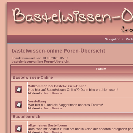
Navigation
•
Port
bastelwissen-online Foren-Übersicht
Boarddatum und Zeit: 10.08.2026, 05:57
bastelwissen-online Foren-Übersicht
Forum
Bastelwissen-Online
Willkommen bei Bastelwissen-Online
Neu hier auf Bastelwissen-Online?? Dann bitte erst hier lesen!!
Moderator
Team Bawion
Vorstellung
Wer bist du? und die Bloggerinnen unseres Forums!
Moderator
Team Bawion
Bastelbereich
allgemeines Bastelforum
alles, was mit Basteln zu tun hat und in keine der anderen Kategorien pa
Moderator
Team Bawion