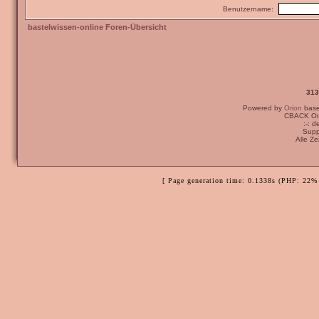
Benutzername:
bastelwissen-online Foren-Übersicht
313
Powered by
Orion
bas
CBACK Ori
:-: 
Supp
Alle Z
[ Page generation time: 0.1338s (PHP: 22% 