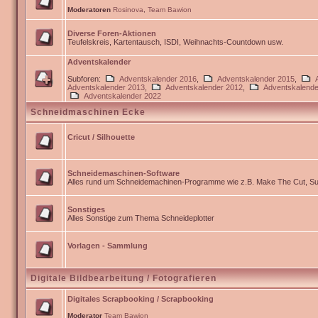
Moderatoren
Rosinova
,
Team Bawion
Diverse Foren-Aktionen
Teufelskreis, Kartentausch, ISDI, Weihnachts-Countdown usw.
Adventskalender
Subforen:
Adventskalender 2016
,
Adventskalender 2015
,
Adventskalender 2013
,
Adventskalender 2012
,
Adventskalende
Adventskalender 2022
Schneidmaschinen Ecke
Cricut / Silhouette
Schneidemaschinen-Software
Alles rund um Schneidemachinen-Programme wie z.B. Make The Cut, Sur
Sonstiges
Alles Sonstige zum Thema Schneideplotter
Vorlagen - Sammlung
Digitale Bildbearbeitung / Fotografieren
Digitales Scrapbooking / Scrapbooking
Moderator
Team Bawion