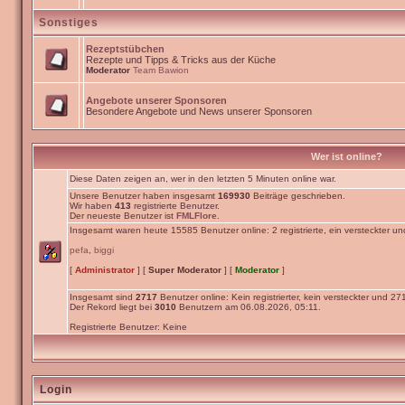
Sonstiges
Rezeptstübchen
Rezepte und Tipps & Tricks aus der Küche
Moderator
Team Bawion
Angebote unserer Sponsoren
Besondere Angebote und News unserer Sponsoren
Wer ist online?
Diese Daten zeigen an, wer in den letzten 5 Minuten online war.
Unsere Benutzer haben insgesamt
169930
Beiträge geschrieben.
Wir haben
413
registrierte Benutzer.
Der neueste Benutzer ist
FMLFlore
.
Insgesamt waren heute 15585 Benutzer online: 2 registrierte, ein versteckter u
pefa
,
biggi
[
Administrator
] [
Super Moderator
] [
Moderator
]
Insgesamt sind
2717
Benutzer online: Kein registrierter, kein versteckter und 2
Der Rekord liegt bei
3010
Benutzern am 06.08.2026, 05:11.
Registrierte Benutzer: Keine
Login