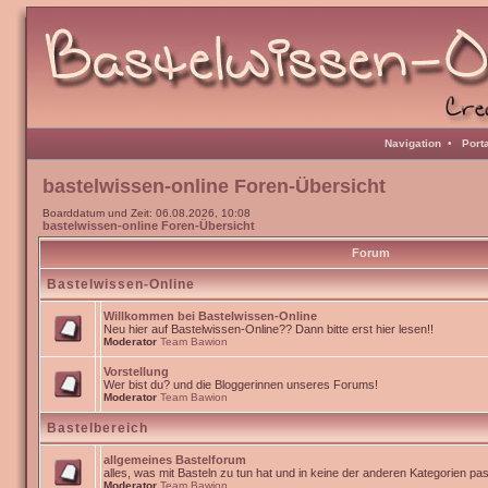
Navigation
•
Port
bastelwissen-online Foren-Übersicht
Boarddatum und Zeit: 06.08.2026, 10:08
bastelwissen-online Foren-Übersicht
Forum
Bastelwissen-Online
Willkommen bei Bastelwissen-Online
Neu hier auf Bastelwissen-Online?? Dann bitte erst hier lesen!!
Moderator
Team Bawion
Vorstellung
Wer bist du? und die Bloggerinnen unseres Forums!
Moderator
Team Bawion
Bastelbereich
allgemeines Bastelforum
alles, was mit Basteln zu tun hat und in keine der anderen Kategorien pa
Moderator
Team Bawion