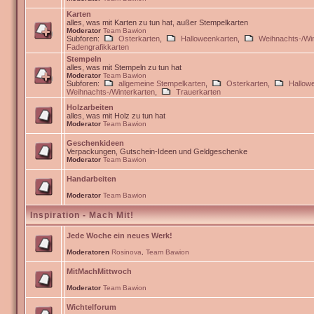
Karten
alles, was mit Karten zu tun hat, außer Stempelkarten
Moderator
Team Bawion
Subforen:
Osterkarten
,
Halloweenkarten
,
Weihnachts-/Win
Fadengrafikkarten
Stempeln
alles, was mit Stempeln zu tun hat
Moderator
Team Bawion
Subforen:
allgemeine Stempelkarten
,
Osterkarten
,
Hallow
Weihnachts-/Winterkarten
,
Trauerkarten
Holzarbeiten
alles, was mit Holz zu tun hat
Moderator
Team Bawion
Geschenkideen
Verpackungen, Gutschein-Ideen und Geldgeschenke
Moderator
Team Bawion
Handarbeiten
Moderator
Team Bawion
Inspiration - Mach Mit!
Jede Woche ein neues Werk!
Moderatoren
Rosinova
,
Team Bawion
MitMachMittwoch
Moderator
Team Bawion
Wichtelforum