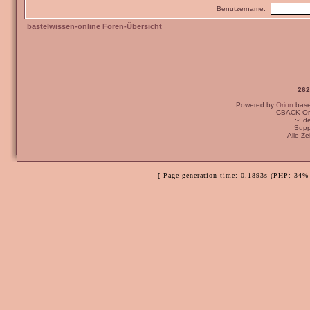
Benutzername:
bastelwissen-online Foren-Übersicht
262
Powered by
Orion
bas
CBACK Ori
:-: 
Supp
Alle Z
[ Page generation time: 0.1893s (PHP: 34% 