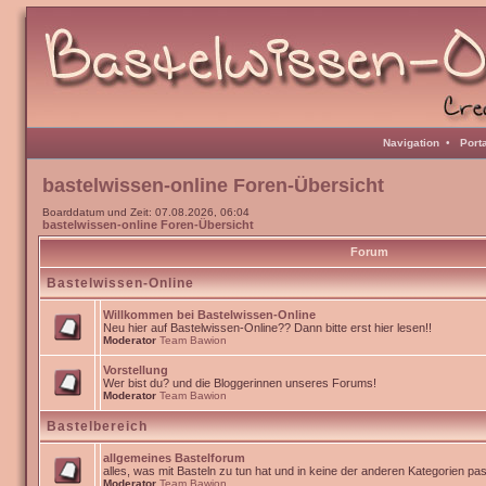
Navigation
•
Port
bastelwissen-online Foren-Übersicht
Boarddatum und Zeit: 07.08.2026, 06:04
bastelwissen-online Foren-Übersicht
Forum
Bastelwissen-Online
Willkommen bei Bastelwissen-Online
Neu hier auf Bastelwissen-Online?? Dann bitte erst hier lesen!!
Moderator
Team Bawion
Vorstellung
Wer bist du? und die Bloggerinnen unseres Forums!
Moderator
Team Bawion
Bastelbereich
allgemeines Bastelforum
alles, was mit Basteln zu tun hat und in keine der anderen Kategorien pa
Moderator
Team Bawion