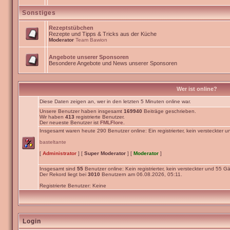
Sonstiges
Rezeptstübchen
Rezepte und Tipps & Tricks aus der Küche
Moderator
Team Bawion
Angebote unserer Sponsoren
Besondere Angebote und News unserer Sponsoren
Wer ist online?
Diese Daten zeigen an, wer in den letzten 5 Minuten online war.
Unsere Benutzer haben insgesamt
169940
Beiträge geschrieben.
Wir haben
413
registrierte Benutzer.
Der neueste Benutzer ist
FMLFlore
.
Insgesamt waren heute 290 Benutzer online: Ein registrierter, kein versteckter 
basteltante
[
Administrator
] [
Super Moderator
] [
Moderator
]
Insgesamt sind
55
Benutzer online: Kein registrierter, kein versteckter und 55 Gä
Der Rekord liegt bei
3010
Benutzern am 06.08.2026, 05:11.
Registrierte Benutzer: Keine
Login