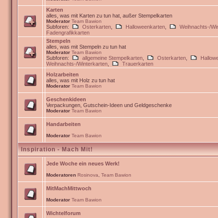
Karten
alles, was mit Karten zu tun hat, außer Stempelkarten
Moderator
Team Bawion
Subforen:
Osterkarten
,
Halloweenkarten
,
Weihnachts-/Win
Fadengrafikkarten
Stempeln
alles, was mit Stempeln zu tun hat
Moderator
Team Bawion
Subforen:
allgemeine Stempelkarten
,
Osterkarten
,
Hallow
Weihnachts-/Winterkarten
,
Trauerkarten
Holzarbeiten
alles, was mit Holz zu tun hat
Moderator
Team Bawion
Geschenkideen
Verpackungen, Gutschein-Ideen und Geldgeschenke
Moderator
Team Bawion
Handarbeiten
Moderator
Team Bawion
Inspiration - Mach Mit!
Jede Woche ein neues Werk!
Moderatoren
Rosinova
,
Team Bawion
MitMachMittwoch
Moderator
Team Bawion
Wichtelforum