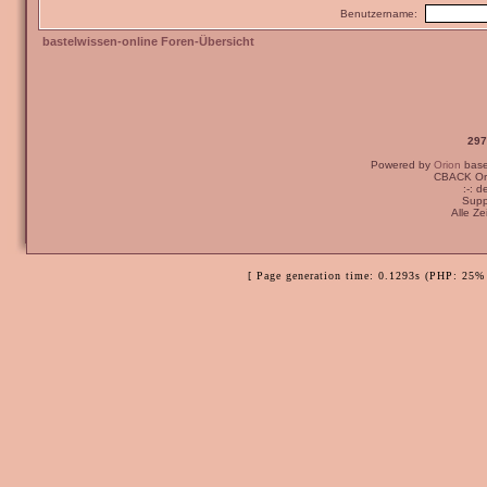
Benutzername:
bastelwissen-online Foren-Übersicht
297
Powered by
Orion
bas
CBACK Ori
:-: 
Supp
Alle Z
[ Page generation time: 0.1293s (PHP: 25% 