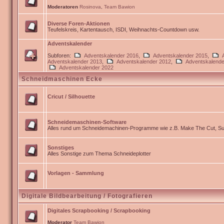
Moderatoren
Rosinova
,
Team Bawion
Diverse Foren-Aktionen
Teufelskreis, Kartentausch, ISDI, Weihnachts-Countdown usw.
Adventskalender
Subforen:
Adventskalender 2016
,
Adventskalender 2015
,
Adventskalender 2013
,
Adventskalender 2012
,
Adventskalende
Adventskalender 2022
Schneidmaschinen Ecke
Cricut / Silhouette
Schneidemaschinen-Software
Alles rund um Schneidemachinen-Programme wie z.B. Make The Cut, Sur
Sonstiges
Alles Sonstige zum Thema Schneideplotter
Vorlagen - Sammlung
Digitale Bildbearbeitung / Fotografieren
Digitales Scrapbooking / Scrapbooking
Moderator
Team Bawion