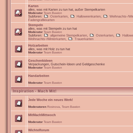
Karten
alles, was mit Karten zu tun hat, außer Stempelkarten
Moderator
Team Bawion
Subforen:
Osterkarten
,
Halloweenkarten
,
Weihnachts-/Win
Fadengrafikkarten
Stempeln
alles, was mit Stempeln zu tun hat
Moderator
Team Bawion
Subforen:
allgemeine Stempelkarten
,
Osterkarten
,
Hallow
Weihnachts-/Winterkarten
,
Trauerkarten
Holzarbeiten
alles, was mit Holz zu tun hat
Moderator
Team Bawion
Geschenkideen
Verpackungen, Gutschein-Ideen und Geldgeschenke
Moderator
Team Bawion
Handarbeiten
Moderator
Team Bawion
Inspiration - Mach Mit!
Jede Woche ein neues Werk!
Moderatoren
Rosinova
,
Team Bawion
MitMachMittwoch
Moderator
Team Bawion
Wichtelforum