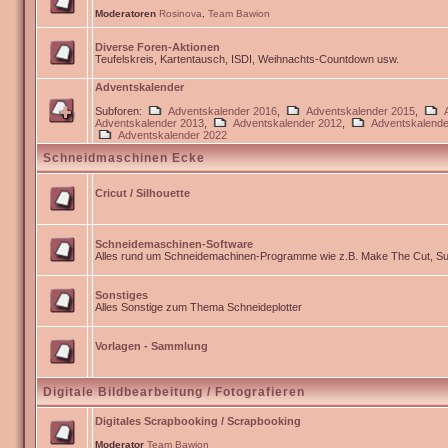
Moderatoren
Rosinova
,
Team Bawion
Diverse Foren-Aktionen
Teufelskreis, Kartentausch, ISDI, Weihnachts-Countdown usw.
Adventskalender
Subforen:
Adventskalender 2016
,
Adventskalender 2015
,
Adventskalender 2013
,
Adventskalender 2012
,
Adventskalende
Adventskalender 2022
Schneidmaschinen Ecke
Cricut / Silhouette
Schneidemaschinen-Software
Alles rund um Schneidemachinen-Programme wie z.B. Make The Cut, Sur
Sonstiges
Alles Sonstige zum Thema Schneideplotter
Vorlagen - Sammlung
Digitale Bildbearbeitung / Fotografieren
Digitales Scrapbooking / Scrapbooking
Moderator
Team Bawion