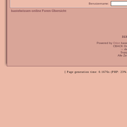
Benutzername:
bastelwissen-online Foren-Übersicht
313
Powered by
Orion
bas
CBACK Ori
:-: 
Supp
Alle Z
[ Page generation time: 0.1676s (PHP: 23% 