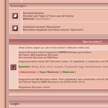
Sonstiges
Rezeptstübchen
Rezepte und Tipps & Tricks aus der Küche
Moderator
Team Bawion
Angebote unserer Sponsoren
Besondere Angebote und News unserer Sponsoren
Wer ist online?
Diese Daten zeigen an, wer in den letzten 5 Minuten online war.
Unsere Benutzer haben insgesamt
169954
Beiträge geschrieben.
Wir haben
413
registrierte Benutzer.
Der neueste Benutzer ist
FMLFlore
.
Insgesamt waren heute 607 Benutzer online: 11 registrierte, 2 versteckte und 5
Bastelfeti
,
Whisky
,
Blum
,
thera
,
Suleyka
,
Pumbaaalfi
,
biggi
,
Bastelfantasie
,
bast
[
Administrator
] [
Super Moderator
] [
Moderator
]
Insgesamt sind
64
Benutzer online: Kein registrierter, kein versteckter und 64 Gä
Der Rekord liegt bei
3010
Benutzern am 06.08.2026, 05:11.
Registrierte Benutzer: Keine
Login