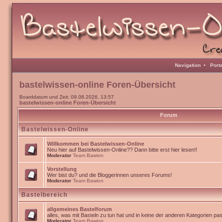
Navigation
•
Port
bastelwissen-online Foren-Übersicht
Boarddatum und Zeit: 09.08.2026, 13:57
bastelwissen-online Foren-Übersicht
Forum
Bastelwissen-Online
Willkommen bei Bastelwissen-Online
Neu hier auf Bastelwissen-Online?? Dann bitte erst hier lesen!!
Moderator
Team Bawion
Vorstellung
Wer bist du? und die Bloggerinnen unseres Forums!
Moderator
Team Bawion
Bastelbereich
allgemeines Bastelforum
alles, was mit Basteln zu tun hat und in keine der anderen Kategorien pa
Moderator
Team Bawion