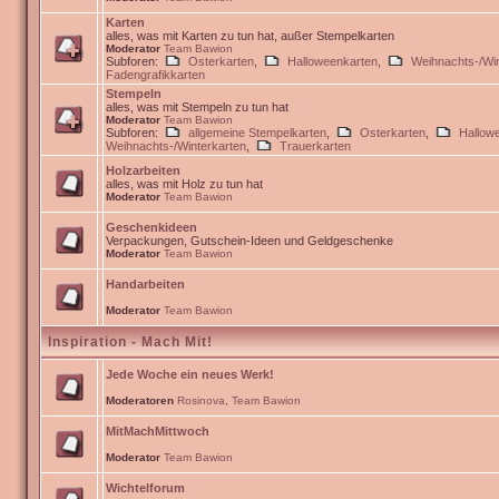
Karten
alles, was mit Karten zu tun hat, außer Stempelkarten
Moderator
Team Bawion
Subforen:
Osterkarten
,
Halloweenkarten
,
Weihnachts-/Win
Fadengrafikkarten
Stempeln
alles, was mit Stempeln zu tun hat
Moderator
Team Bawion
Subforen:
allgemeine Stempelkarten
,
Osterkarten
,
Hallow
Weihnachts-/Winterkarten
,
Trauerkarten
Holzarbeiten
alles, was mit Holz zu tun hat
Moderator
Team Bawion
Geschenkideen
Verpackungen, Gutschein-Ideen und Geldgeschenke
Moderator
Team Bawion
Handarbeiten
Moderator
Team Bawion
Inspiration - Mach Mit!
Jede Woche ein neues Werk!
Moderatoren
Rosinova
,
Team Bawion
MitMachMittwoch
Moderator
Team Bawion
Wichtelforum