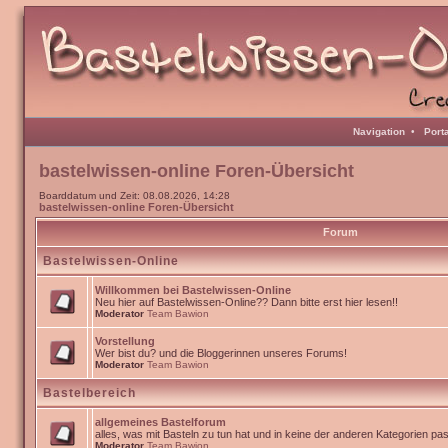
Navigation
•
Port
bastelwissen-online Foren-Übersicht
Boarddatum und Zeit: 08.08.2026, 14:28
bastelwissen-online Foren-Übersicht
Forum
Bastelwissen-Online
Willkommen bei Bastelwissen-Online
Neu hier auf Bastelwissen-Online?? Dann bitte erst hier lesen!!
Moderator
Team Bawion
Vorstellung
Wer bist du? und die Bloggerinnen unseres Forums!
Moderator
Team Bawion
Bastelbereich
allgemeines Bastelforum
alles, was mit Basteln zu tun hat und in keine der anderen Kategorien pa
Moderator
Team Bawion