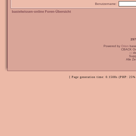
Benutzername:
bastelwissen-online Foren-Übersicht
297
Powered by
Orion
bas
CBACK Ori
:-: 
Supp
Alle Z
[ Page generation time: 0.1508s (PHP: 25% 