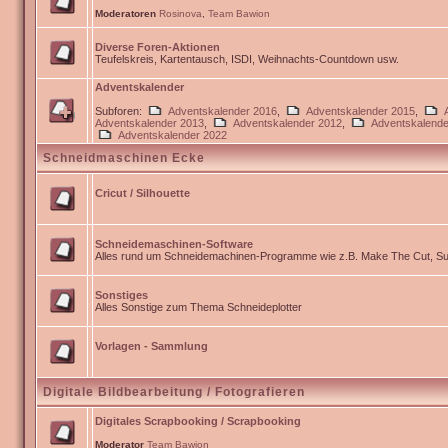
Moderatoren
Rosinova
,
Team Bawion
Diverse Foren-Aktionen
Teufelskreis, Kartentausch, ISDI, Weihnachts-Countdown usw.
Adventskalender
Subforen:
Adventskalender 2016
,
Adventskalender 2015
,
Adventskalender 2013
,
Adventskalender 2012
,
Adventskalende
Adventskalender 2022
Schneidmaschinen Ecke
Cricut / Silhouette
Schneidemaschinen-Software
Alles rund um Schneidemachinen-Programme wie z.B. Make The Cut, Sur
Sonstiges
Alles Sonstige zum Thema Schneideplotter
Vorlagen - Sammlung
Digitale Bildbearbeitung / Fotografieren
Digitales Scrapbooking / Scrapbooking
Moderator
Team Bawion