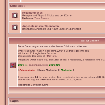
Sonstiges
Rezeptstübchen
Rezepte und Tipps & Tricks aus der Küche
Moderator
Team Bawion
Angebote unserer Sponsoren
Besondere Angebote und News unserer Sponsoren
Wer ist online?
Diese Daten zeigen an, wer in den letzten 5 Minuten online war.
Unsere Benutzer haben insgesamt
169944
Beiträge geschrieben.
Wir haben
413
registrierte Benutzer.
Der neueste Benutzer ist
FMLFlore
.
Insgesamt waren heute 513 Benutzer online: 4 registrierte, 2 versteckte und 50
Bastelei
,
basteltante
,
biggi
,
Bastelfeti
[
Administrator
] [
Super Moderator
] [
Moderator
]
Insgesamt sind
34
Benutzer online: Kein registrierter, kein versteckter und 34 Gä
Der Rekord liegt bei
3010
Benutzern am 06.08.2026, 05:11.
Registrierte Benutzer: Keine
Login