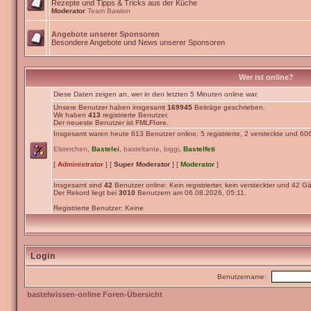
Rezepte und Tipps & Tricks aus der Küche
Moderator
Team Bawion
Angebote unserer Sponsoren
Besondere Angebote und News unserer Sponsoren
Wer ist online?
Diese Daten zeigen an, wer in den letzten 5 Minuten online war.
Unsere Benutzer haben insgesamt
169945
Beiträge geschrieben.
Wir haben
413
registrierte Benutzer.
Der neueste Benutzer ist
FMLFlore
.
Insgesamt waren heute 613 Benutzer online: 5 registrierte, 2 versteckte und 60
Elsterchen
,
Bastelei
,
basteltante
,
biggi
,
Bastelfeti
[
Administrator
] [
Super Moderator
] [
Moderator
]
Insgesamt sind
42
Benutzer online: Kein registrierter, kein versteckter und 42 Gä
Der Rekord liegt bei
3010
Benutzern am 06.08.2026, 05:11.
Registrierte Benutzer: Keine
Login
Benutzername:
bastelwissen-online Foren-Übersicht