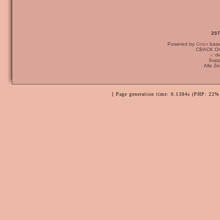
297
Powered by
Orion
bas
CBACK Ori
:-: 
Supp
Alle Z
[ Page generation time: 0.1384s (PHP: 22% 