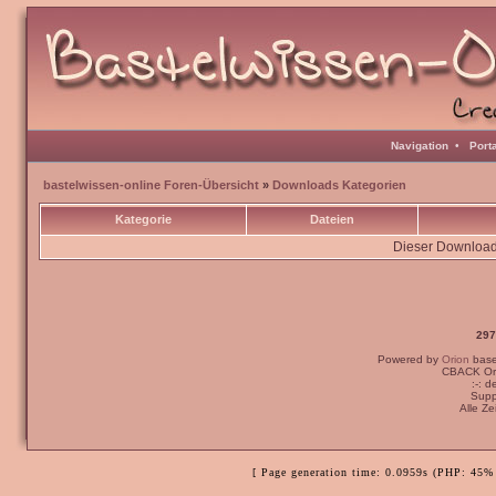
Navigation
•
Port
bastelwissen-online Foren-Übersicht
»
Downloads Kategorien
Kategorie
Dateien
Dieser Downloadb
297
Powered by
Orion
bas
CBACK Ori
:-: 
Supp
Alle Z
[ Page generation time: 0.0959s (PHP: 45% 