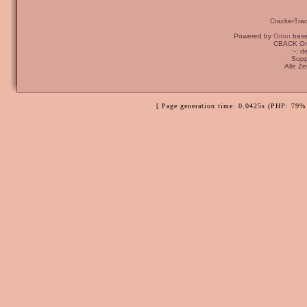
CrackerTra
Powered by
Orion
bas
CBACK Ori
:-: 
Supp
Alle Z
[ Page generation time: 0.0425s (PHP: 79% 