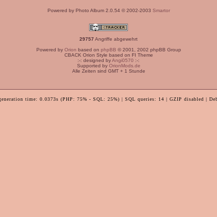
Powered by Photo Album 2.0.54 © 2002-2003
Smartor
29757
Angriffe abgewehrt
Powered by
Orion
based on
phpBB
© 2001, 2002 phpBB Group
CBACK Orion Style based on FI Theme
:-: designed by
Angi0570
:-:
Supported by
OrionMods.de
Alle Zeiten sind GMT + 1 Stunde
generation time: 0.0373s (PHP: 75% - SQL: 25%) | SQL queries: 14 | GZIP disabled | De