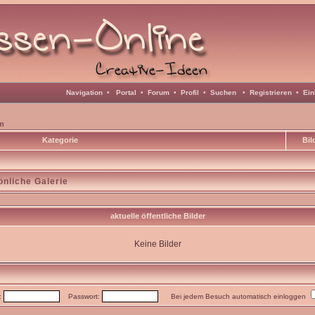
Navigation
•
Portal
•
Forum
•
Profil
•
Suchen
•
Registrieren
•
Ein
m
Kategorie
Bil
önliche Galerie
aktuelle öffentliche Bilder
Keine Bilder
:
Passwort:
Bei jedem Besuch automatisch einloggen