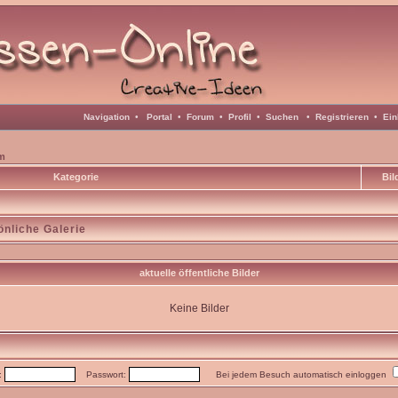
Navigation
•
Portal
•
Forum
•
Profil
•
Suchen
•
Registrieren
•
Ein
m
Kategorie
Bil
önliche Galerie
aktuelle öffentliche Bilder
Keine Bilder
:
Passwort:
Bei jedem Besuch automatisch einloggen