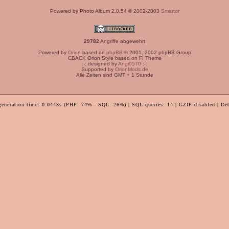
Powered by Photo Album 2.0.54 © 2002-2003
Smartor
29782
Angriffe abgewehrt
Powered by
Orion
based on
phpBB
© 2001, 2002 phpBB Group
CBACK Orion Style based on FI Theme
:-: designed by
Angi0570
:-:
Supported by
OrionMods.de
Alle Zeiten sind GMT + 1 Stunde
generation time: 0.0443s (PHP: 74% - SQL: 26%) | SQL queries: 14 | GZIP disabled | De